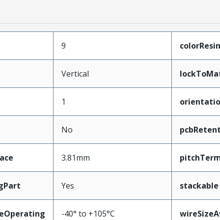
9
colorResi
Vertical
lockToMa
1
orientati
No
pcbRetent
face
3.81mm
pitchTerm
gPart
Yes
stackable
eOperating
-40° to +105°C
wireSize