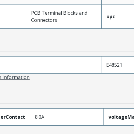
PCB Terminal Blocks and
upc
Connectors
E48521
on Information
erContact
8.0A
voltageM