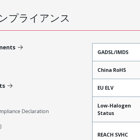
ンプライアンス
ments
GADSL/IMDS
China RoHS
ts
EU ELV
Low-Halogen
mpliance Declaration
Status
)
REACH SVHC