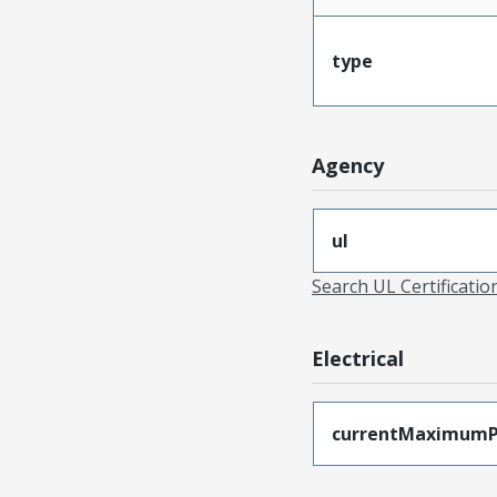
type
Agency
ul
Search UL Certificati
Electrical
currentMaximumP