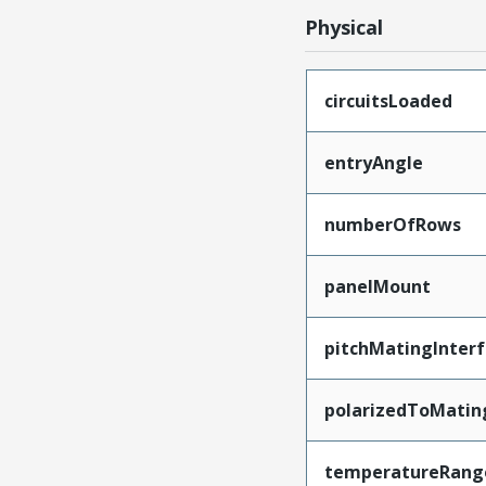
Physical
circuitsLoaded
entryAngle
numberOfRows
panelMount
pitchMatingInter
polarizedToMatin
temperatureRang