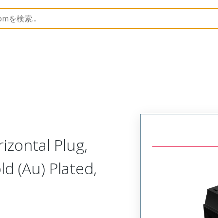
trip
39510
395100709
izontal Plug,
ld (Au) Plated,