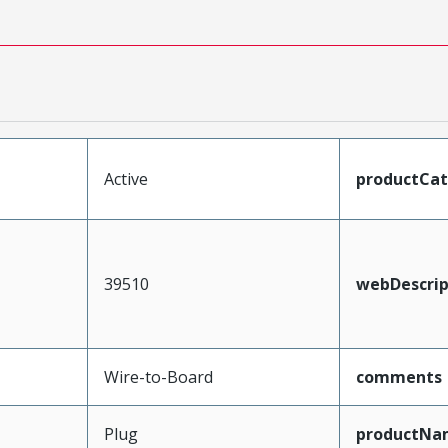
Active
productCa
39510
webDescrip
Wire-to-Board
comments
Plug
productNa