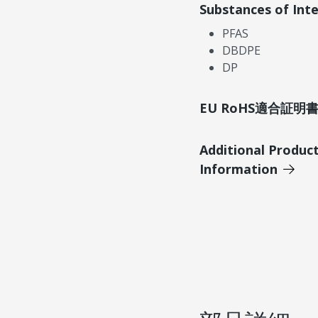
Substances of Int
PFAS
DBDPE
DP
EU RoHS適合証
Additional Produc
Information