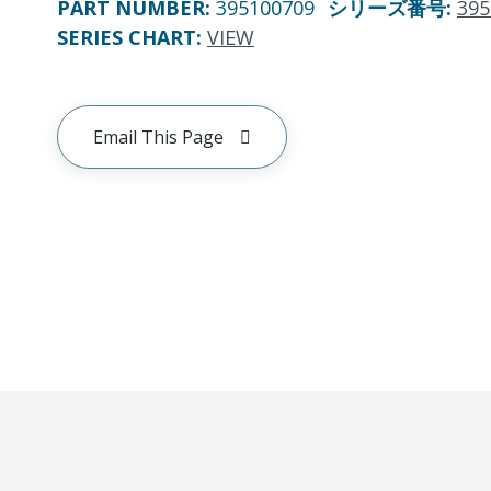
PART NUMBER
:
395100709
シリーズ番号
:
395
SERIES CHART
:
VIEW
Email This Page