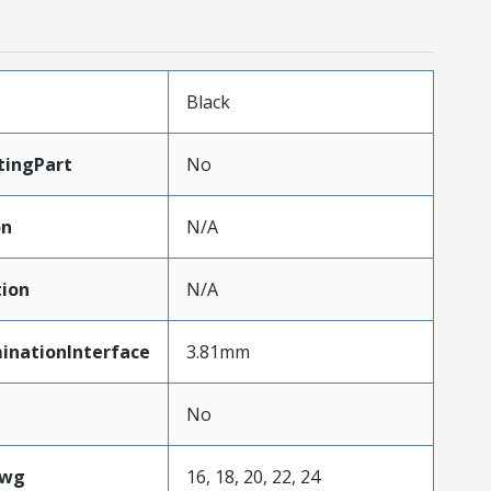
n
Black
tingPart
No
on
N/A
ion
N/A
inationInterface
3.81mm
No
Awg
16, 18, 20, 22, 24