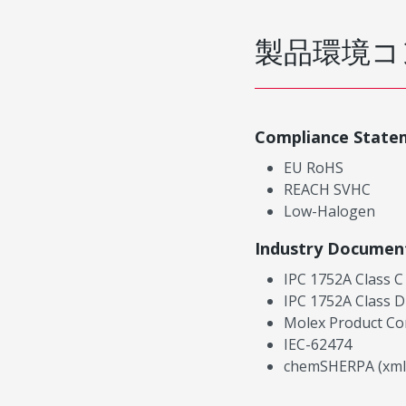
製品環境コ
Compliance State
EU RoHS
REACH SVHC
Low-Halogen
Industry Documen
IPC 1752A Class C
IPC 1752A Class D
Molex Product Co
IEC-62474
chemSHERPA (xml