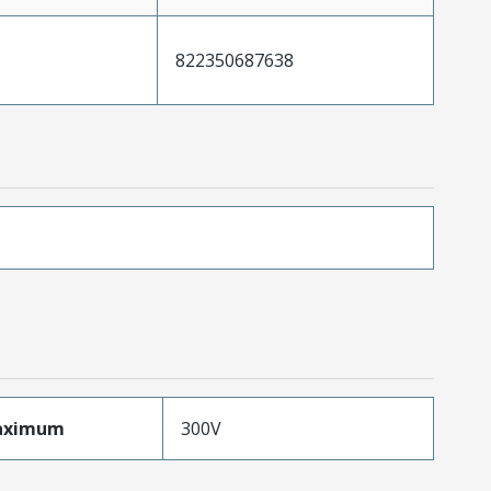
822350687638
aximum
300V