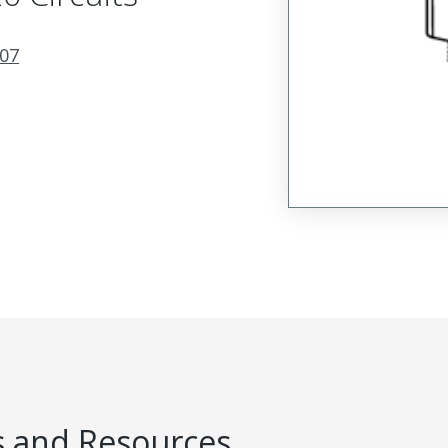
07
 and Resources