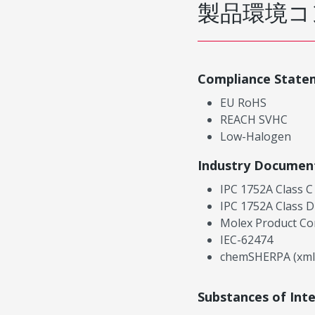
製品環境コ
Compliance State
EU RoHS
REACH SVHC
Low-Halogen
Industry Documen
IPC 1752A Class C
IPC 1752A Class D
Molex Product Co
IEC-62474
chemSHERPA (xml
Substances of Int