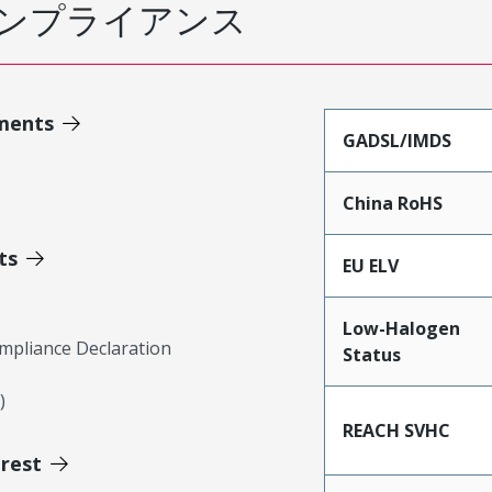
ンプライアンス
ments
GADSL/IMDS
China RoHS
ts
EU ELV
Low-Halogen
mpliance Declaration
Status
)
REACH SVHC
erest