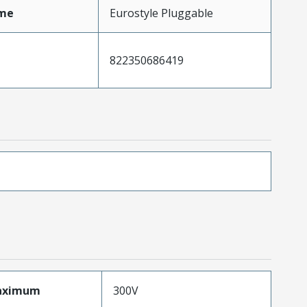
me
Eurostyle Pluggable
822350686419
aximum
300V