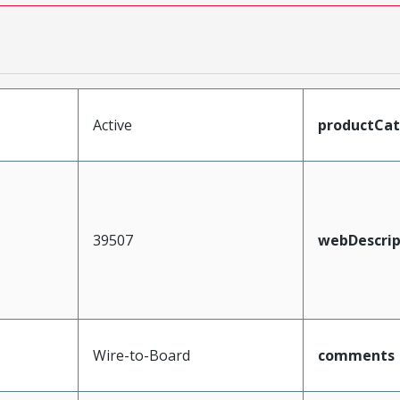
Active
productCa
39507
webDescrip
Wire-to-Board
comments