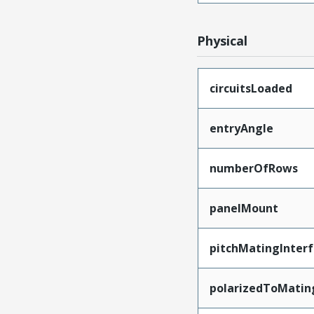
Physical
circuitsLoaded
entryAngle
numberOfRows
panelMount
pitchMatingInter
polarizedToMatin