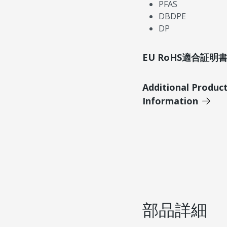
PFAS
DBDPE
DP
EU RoHS適合証
Additional Produc
Information
部品詳細