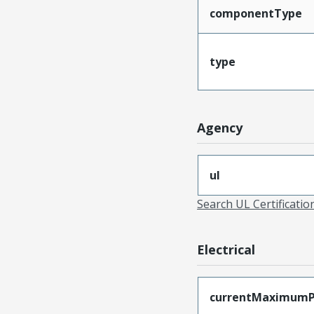
componentType
type
Agency
ul
Search UL Certificati
Electrical
currentMaximumP