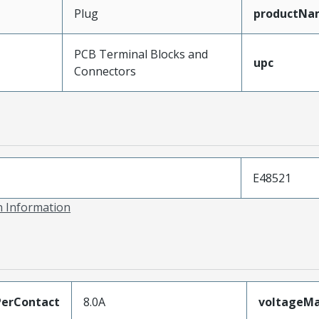
Plug
productNa
PCB Terminal Blocks and
upc
Connectors
E48521
on Information
erContact
8.0A
voltageM