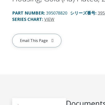
PART NUMBER
:
395078820
シリーズ番号
:
395
SERIES CHART
:
VIEW
Email This Page
Documents