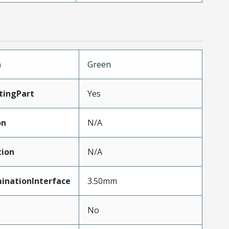
n
Green
tingPart
Yes
on
N/A
tion
N/A
inationInterface
3.50mm
No