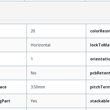
20
colorResi
Horizontal
lockToMa
1
orientati
No
pcbReten
face
3.50mm
pitchTerm
gPart
Yes
stackable