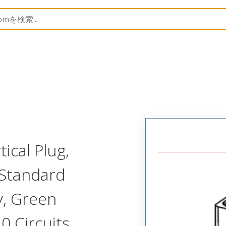
trip
39507
395078820
ical Plug,
 Standard
y, Green
0 Circuits