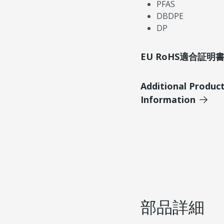
PFAS
DBDPE
DP
EU RoHS適合証
Additional Produc
Information
部品詳細