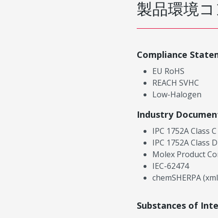
製品環境コ
Compliance State
EU RoHS
REACH SVHC
Low-Halogen
Industry Documen
IPC 1752A Class C
IPC 1752A Class D
Molex Product Co
IEC-62474
chemSHERPA (xml
Substances of Int