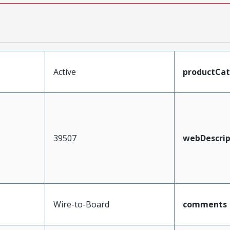
Active
productCa
39507
webDescrip
Wire-to-Board
comments