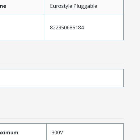
me
Eurostyle Pluggable
822350685184
aximum
300V