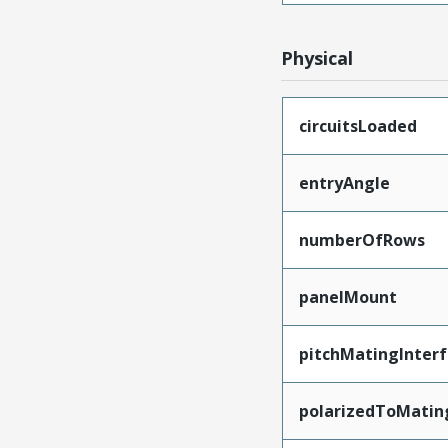
Physical
circuitsLoaded
entryAngle
numberOfRows
panelMount
pitchMatingInter
polarizedToMatin