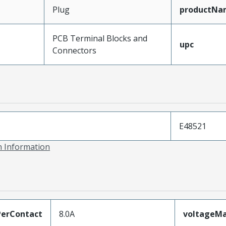
Plug
productNa
PCB Terminal Blocks and
upc
Connectors
E48521
on Information
erContact
8.0A
voltageM