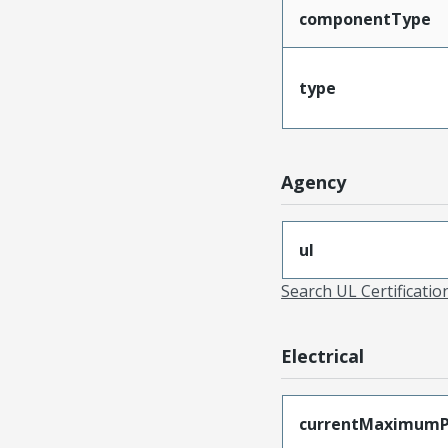
componentType
type
Agency
ul
Search UL Certificati
Electrical
currentMaximumP