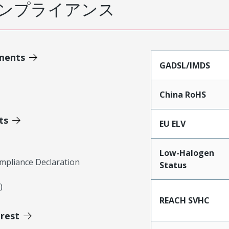
ンプライアンス
ments
GADSL/IMDS
China RoHS
ts
EU ELV
Low-Halogen
mpliance Declaration
Status
)
REACH SVHC
erest