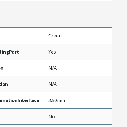
n
Green
tingPart
Yes
on
N/A
tion
N/A
inationInterface
3.50mm
No