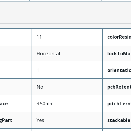
11
colorResi
Horizontal
lockToMa
1
orientati
No
pcbReten
face
3.50mm
pitchTerm
gPart
Yes
stackable