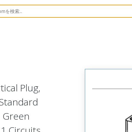
trip
39507
395077811
ical Plug,
 Standard
, Green
1 Circuits