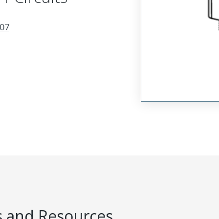
07
 and Resources