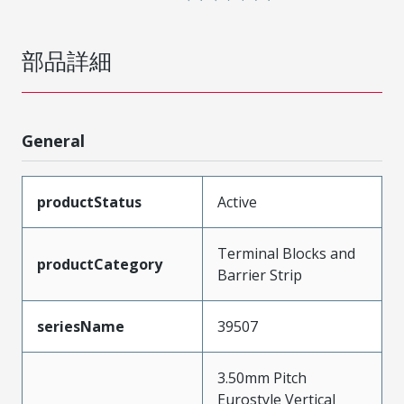
部品詳細
General
productStatus
Active
Terminal Blocks and
productCategory
Barrier Strip
seriesName
39507
3.50mm Pitch
Eurostyle Vertical