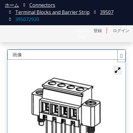
ホーム
Connectors
Terminal Blocks and Barrier Strip
39507
395072920
English
登録
ログイン
中文
画像