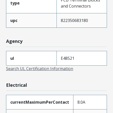
type
and Connectors
upc
822350683180
Agency
ul
E48521
Search UL Certification Information
Electrical
currentMaximumPerContact
8.0A