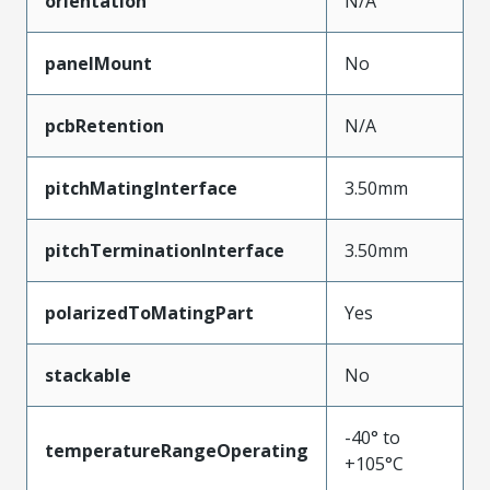
orientation
N/A
panelMount
No
pcbRetention
N/A
pitchMatingInterface
3.50mm
pitchTerminationInterface
3.50mm
polarizedToMatingPart
Yes
stackable
No
-40° to
temperatureRangeOperating
+105°C