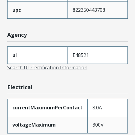
upc
822350443708
Agency
ul
E48521
Search UL Certification Information
Electrical
currentMaximumPerContact
8.0A
voltageMaximum
300V