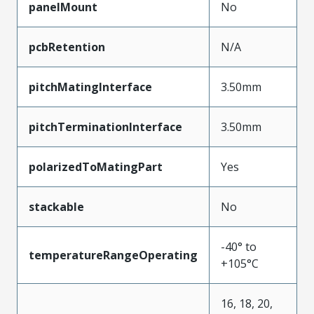
panelMount
No
pcbRetention
N/A
pitchMatingInterface
3.50mm
pitchTerminationInterface
3.50mm
polarizedToMatingPart
Yes
stackable
No
-40° to
temperatureRangeOperating
+105°C
16, 18, 20,