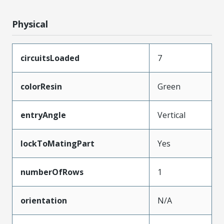
Physical
circuitsLoaded
7
colorResin
Green
entryAngle
Vertical
lockToMatingPart
Yes
numberOfRows
1
orientation
N/A