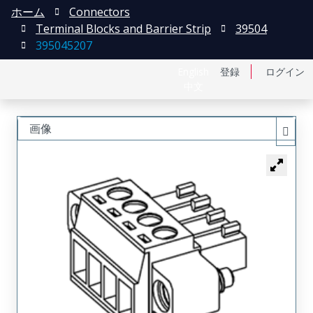
ホーム
Connectors
Terminal Blocks and Barrier Strip
39504
395045207
English
登録
ログイン
中文
画像