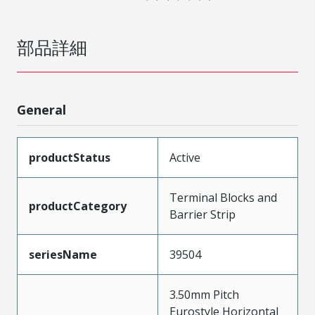
部品詳細
General
productStatus
Active
Terminal Blocks and
productCategory
Barrier Strip
seriesName
39504
3.50mm Pitch
Eurostyle Horizontal