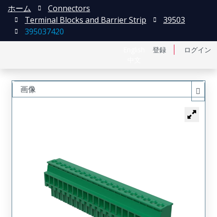
ホーム
Connectors
Terminal Blocks and Barrier Strip
39503
395037420
English
登録
ログイン
中文
画像