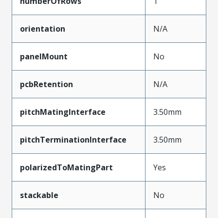
numberOfRows
1
orientation
N/A
panelMount
No
pcbRetention
N/A
pitchMatingInterface
3.50mm
pitchTerminationInterface
3.50mm
polarizedToMatingPart
Yes
stackable
No