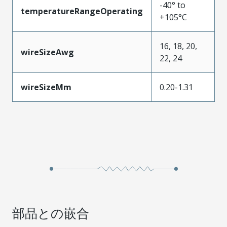
-40° to
temperatureRangeOperating
+105°C
16, 18, 20,
wireSizeAwg
22, 24
wireSizeMm
0.20-1.31
部品との嵌合