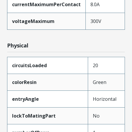
currentMaximumPerContact
8.0A
voltageMaximum
300V
Physical
circuitsLoaded
20
colorResin
Green
entryAngle
Horizontal
lockToMatingPart
No