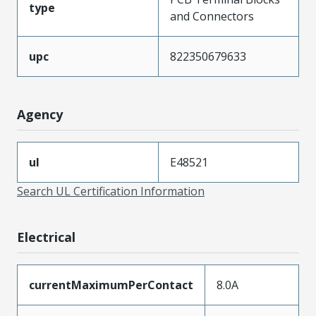
type
and Connectors
upc
822350679633
Agency
ul
E48521
Search UL Certification Information
Electrical
currentMaximumPerContact
8.0A