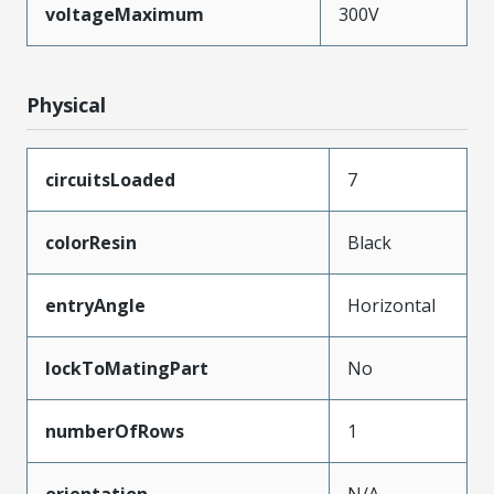
voltageMaximum
300V
Physical
circuitsLoaded
7
colorResin
Black
entryAngle
Horizontal
lockToMatingPart
No
numberOfRows
1
orientation
N/A