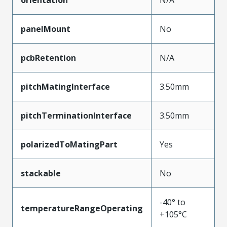
panelMount
No
pcbRetention
N/A
pitchMatingInterface
3.50mm
pitchTerminationInterface
3.50mm
polarizedToMatingPart
Yes
stackable
No
-40° to
temperatureRangeOperating
+105°C