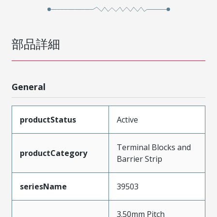
部品詳細
General
productStatus
Active
Terminal Blocks and
productCategory
Barrier Strip
seriesName
39503
3.50mm Pitch