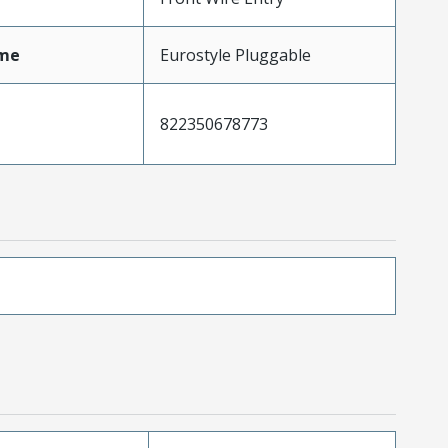
me
Eurostyle Pluggable
822350678773