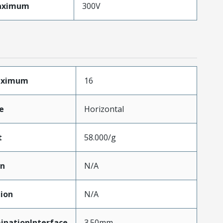
aximum
300V
Maximum
16
e
Horizontal
t
58.000/g
on
N/A
ion
N/A
inationInterface
3.50mm