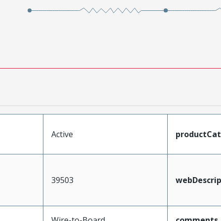
Active
productCa
39503
webDescrip
Wire-to-Board
comments