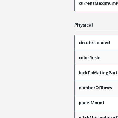
currentMaximumP
Physical
circuitsLoaded
colorResin
lockToMatingPart
numberOfRows
panelMount
pitchMatingInter