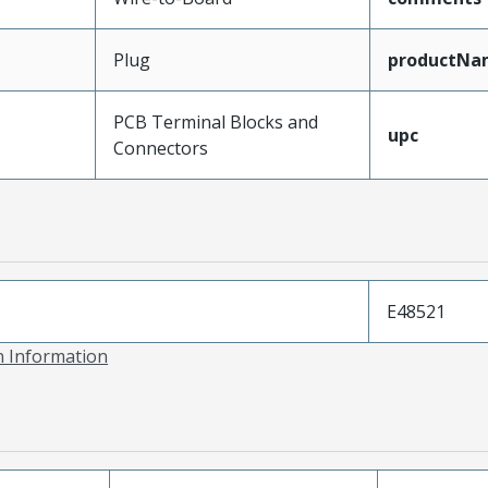
Plug
productNa
PCB Terminal Blocks and
upc
Connectors
E48521
on Information