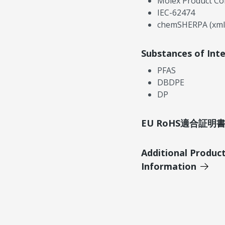
Molex Product Co
IEC-62474
chemSHERPA (xml
Substances of Int
PFAS
DBDPE
DP
EU RoHS適合証
Additional Produc
Information