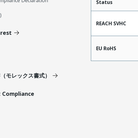
mpliance Declaration
Status
)
REACH SVHC
erest
EU RoHS
明書（モレックス書式）
t Compliance