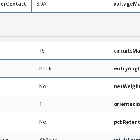
erContact
8.0A
voltageM
16
circuits
Black
entryAngl
No
netWeigh
1
orientati
No
pcbRetent
face
3.50mm
pitchTerm