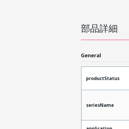
部品詳細
General
productStatus
seriesName
application