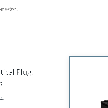
trip
39503
395033016
ical Plug,
s
03