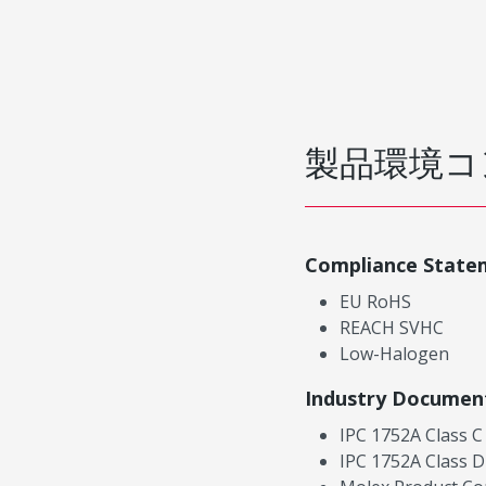
製品環境コ
Compliance State
EU RoHS
REACH SVHC
Low-Halogen
Industry Documen
IPC 1752A Class C
IPC 1752A Class D