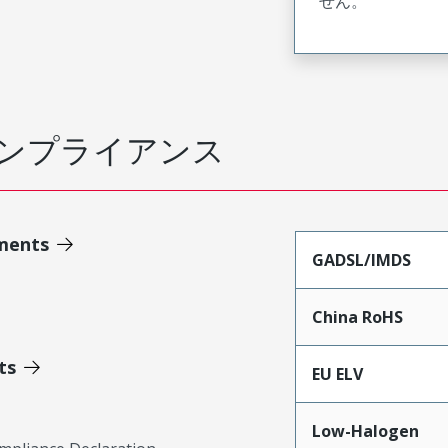
せん。
ンプライアンス
ments
GADSL/IMDS
China RoHS
ts
EU ELV
Low-Halogen