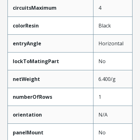
circuitsMaximum
4
colorResin
Black
entryAngle
Horizontal
lockToMatingPart
No
netWeight
6.400/g
numberOfRows
1
orientation
N/A
panelMount
No