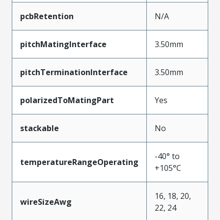
pcbRetention
N/A
pitchMatingInterface
3.50mm
pitchTerminationInterface
3.50mm
polarizedToMatingPart
Yes
stackable
No
-40° to
temperatureRangeOperating
+105°C
16, 18, 20,
wireSizeAwg
22, 24