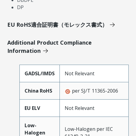
DBDPE
DP
EU RoHS適合証明書（モレックス書式）
Additional Product Compliance
Information
GADSL/IMDS
Not Relevant
China RoHS
per SJ/T 11365-2006
EU ELV
Not Relevant
Low-
Low-Halogen per IEC
Halogen