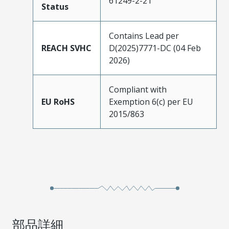
61249-2-21
Status
Contains Lead per
REACH SVHC
D(2025)7771-DC (04 Feb
2026)
Compliant with
EU RoHS
Exemption 6(c) per EU
2015/863
部品詳細