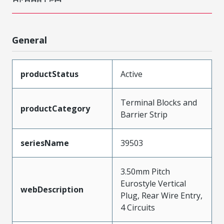
General
productStatus
Active
Terminal Blocks and
productCategory
Barrier Strip
seriesName
39503
3.50mm Pitch
Eurostyle Vertical
webDescription
Plug, Rear Wire Entry,
4 Circuits