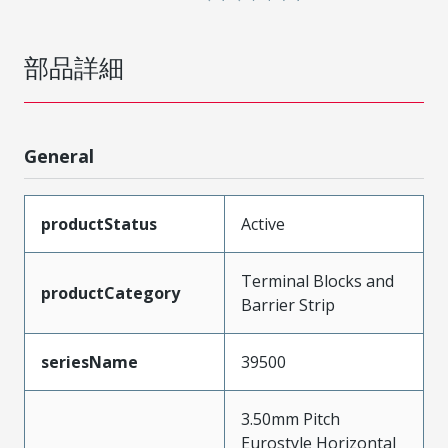
部品詳細
General
productStatus
Active
Terminal Blocks and
productCategory
Barrier Strip
seriesName
39500
3.50mm Pitch
Eurostyle Horizontal