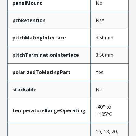
panelMount
No
pcbRetention
N/A
pitchMatingInterface
3.50mm
pitchTerminationInterface
3.50mm
polarizedToMatingPart
Yes
stackable
No
-40° to
temperatureRangeOperating
+105°C
16, 18, 20,