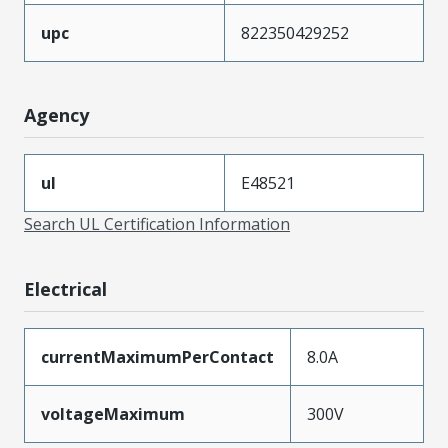
upc
822350429252
Agency
ul
E48521
Search UL Certification Information
Electrical
currentMaximumPerContact
8.0A
voltageMaximum
300V