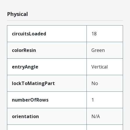
Physical
circuitsLoaded
18
colorResin
Green
entryAngle
Vertical
lockToMatingPart
No
numberOfRows
1
orientation
N/A