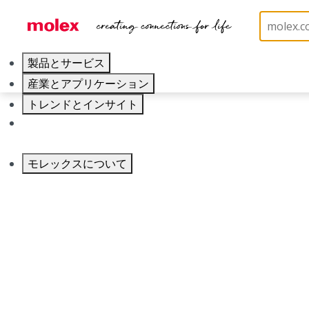
製品とサービス
産業とアプリケーション
品番
トレンドとインサイト
39012245
キャリア
カテゴリ
Connector Housings
モレックスについて
Physical Specifications
Circuits Maximum
24.0
Color Resin
Natural
Flammability