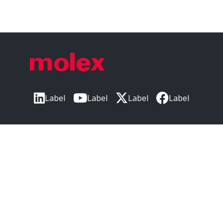
Add1 Display Name
GADSL/IMDS
Add1 Status
Not Relevant
China RoHS Display Name
China RoHS
Label
Label
Label
Label
China RoHS Status
Green Image per SJ/T 11365-2006
Label
Elv Display Name
EU ELV
本社
Elv Status
Not Relevant
〒220-0012
Hflh Display Name
神奈川県横浜市西区みなとみらい3丁目3番3
Low-Halogen Status
号
横浜コネクトスクエア 18階
Hflh Status