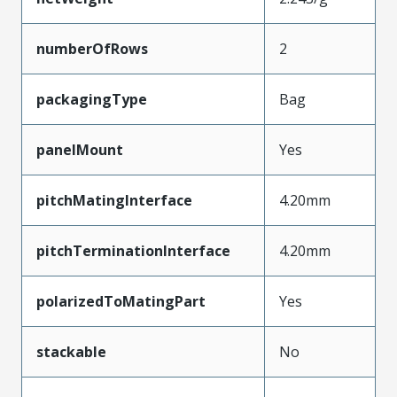
numberOfRows
2
packagingType
Bag
panelMount
Yes
pitchMatingInterface
4.20mm
pitchTerminationInterface
4.20mm
polarizedToMatingPart
Yes
stackable
No