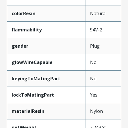
colorResin
Natural
flammability
94V-2
gender
Plug
glowWireCapable
No
keyingToMatingPart
No
lockToMatingPart
Yes
materialResin
Nylon
netWeight
2.243/g