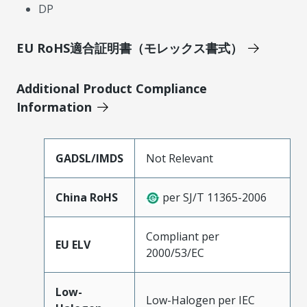
DP
EU RoHS適合証明書（モレックス書式）
Additional Product Compliance
Information
GADSL/IMDS
Not Relevant
China RoHS
per SJ/T 11365-2006
Compliant per
EU ELV
2000/53/EC
Low-
Low-Halogen per IEC