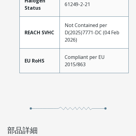
Halogen
61249-2-21
Status
Not Contained per
REACH SVHC
D(2025)7771-DC (04 Feb
2026)
Compliant per EU
EU RoHS
2015/863
部品詳細