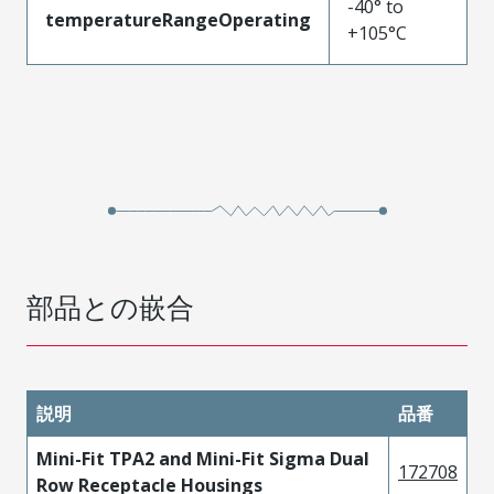
-40° to
temperatureRangeOperating
+105°C
部品との嵌合
説明
品番
Mini-Fit TPA2 and Mini-Fit Sigma Dual
172708
Row Receptacle Housings