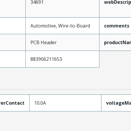
34691
webDescrip
Automotive, Wire-to-Board
comments
PCB Header
productNa
883906211653
erContact
10.0A
voltageM