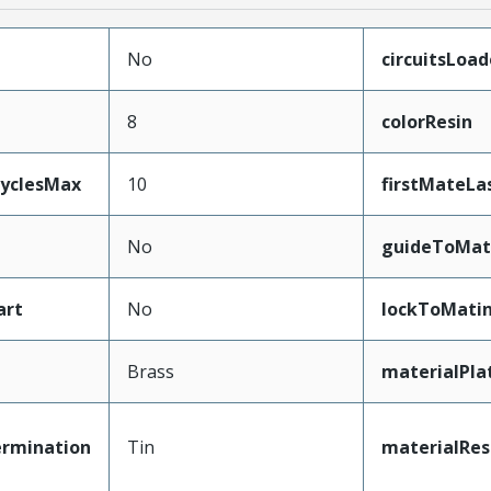
No
circuitsLoa
8
colorResin
CyclesMax
10
firstMateLa
No
guideToMat
art
No
lockToMati
Brass
materialPla
ermination
Tin
materialRes