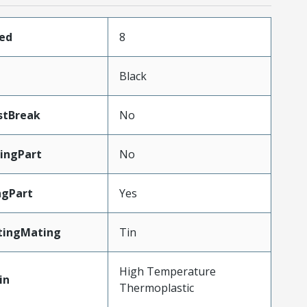
ded
8
Black
stBreak
No
ingPart
No
ngPart
Yes
tingMating
Tin
High Temperature
in
Thermoplastic