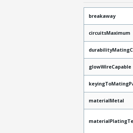
breakaway
circuitsMaximum
durabilityMating
glowWireCapable
keyingToMatingP
materialMetal
materialPlatingT