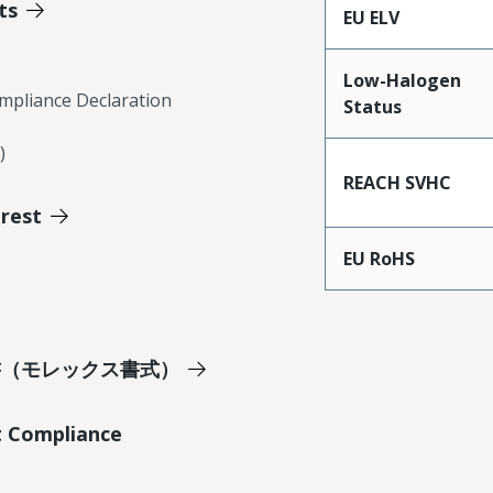
ts
EU ELV
Low-Halogen
mpliance Declaration
Status
)
REACH SVHC
erest
EU RoHS
明書（モレックス書式）
t Compliance