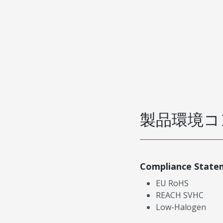
製品環境コ
Compliance State
EU RoHS
REACH SVHC
Low-Halogen