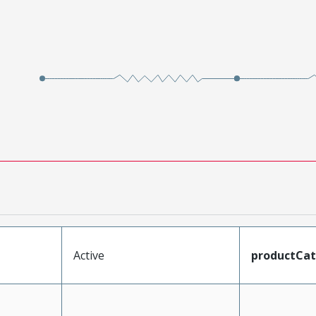
Active
productCa