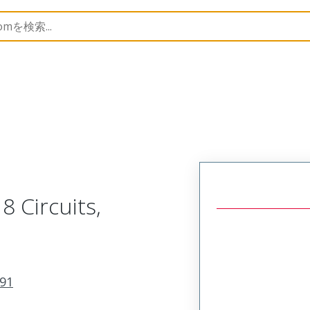
B Headers and Receptacles
34691
346919080
8 Circuits,
91