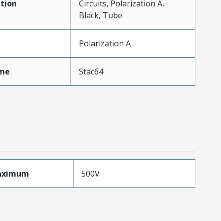
tion
Circuits, Polarization A,
Black, Tube
Polarization A
me
Stac64
aximum
500V