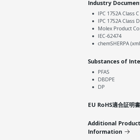
Industry Documen
IPC 1752A Class C
IPC 1752A Class D
Molex Product Co
IEC-62474
chemSHERPA (xml
Substances of Int
PFAS
DBDPE
DP
EU RoHS適合証
Additional Produc
Information