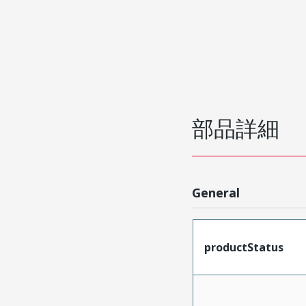
部品詳細
General
productStatus