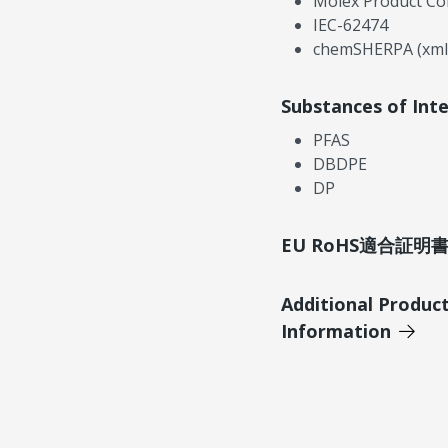
Molex Product Co
IEC-62474
chemSHERPA (xml
Substances of Int
PFAS
DBDPE
DP
EU RoHS適合証
Additional Produc
Information