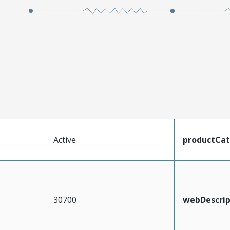
Active
productCa
30700
webDescrip