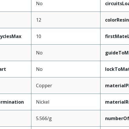
No
circuitsL
12
colorResin
CyclesMax
10
firstMate
No
guideToM
art
No
lockToMat
Copper
materialP
ermination
Nickel
materialR
5.566/g
numberO