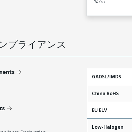
せん。
ンプライアンス
ments
GADSL/IMDS
China RoHS
ts
EU ELV
Low-Halogen