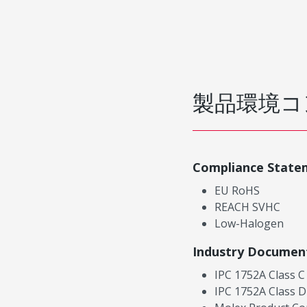
製品環境コ
Compliance State
EU RoHS
REACH SVHC
Low-Halogen
Industry Documen
IPC 1752A Class C
IPC 1752A Class D