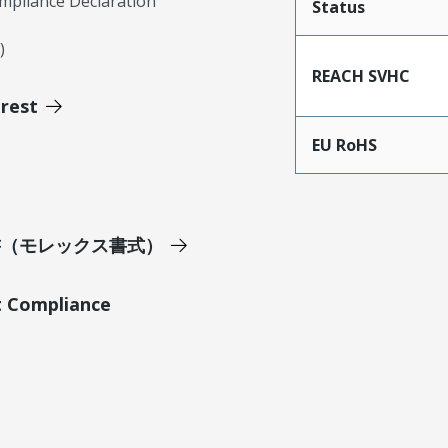
mpliance Declaration
Status
)
REACH SVHC
erest
EU RoHS
明書（モレックス書式）
t Compliance