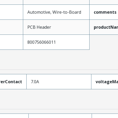
Automotive, Wire-to-Board
comments
PCB Header
productNa
800756066011
erContact
7.0A
voltageM