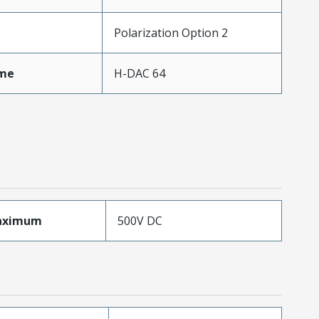
Polarization Option 2
me
H-DAC 64
aximum
500V DC