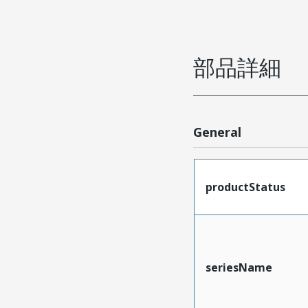
部品詳細
General
productStatus
seriesName