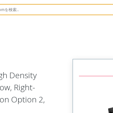
B Headers and Receptacles
30700
307005125
gh Density
ow, Right-
tion Option 2,