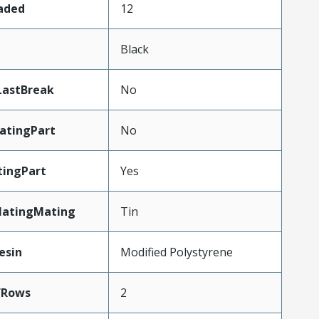
oaded
12
Black
LastBreak
No
atingPart
No
ingPart
Yes
latingMating
Tin
esin
Modified Polystyrene
fRows
2