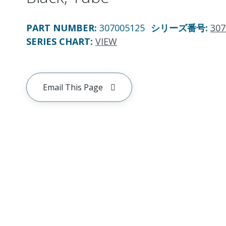
PART NUMBER
:
307005125
シリーズ番号
:
307
SERIES CHART
:
VIEW
Email This Page