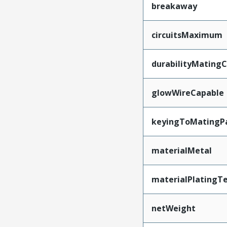
breakaway
circuitsMaximum
durabilityMating
glowWireCapable
keyingToMatingP
materialMetal
materialPlatingT
netWeight