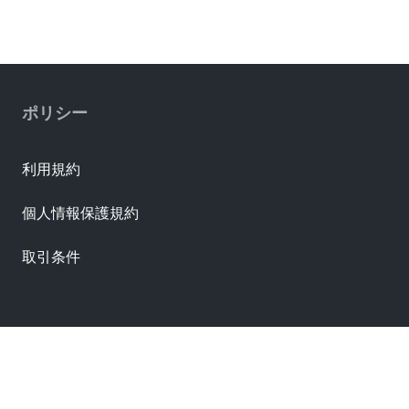
No
Shrouded
Partially Shrouded
Stackable
ポリシー
Yes
Temperature Range Operating
See Product Specification
利用規約
Termination Interface Style
個人情報保護規約
Through Hole
Electrical Specifications
取引条件
Current Maximum Per Contact
7.0A
Voltage Maximum
600V AC (RMS)/DC
資料