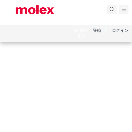
English
登録
ログイン
中文
品番
26604060
カテゴリ
PCB Headers and Receptacles
Physical Specifications
Breakaway
No
Circuits Loaded
6
Circuits Maximum