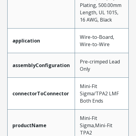
Plating, 500.00mm
Length, UL 1015,
16 AWG, Black
Wire-to-Board,
application
Wire-to-Wire
Pre-crimped Lead
assemblyConfiguration
Only
Mini-Fit
connectorToConnector
Sigma/TPA2 LMF
Both Ends
Mini-Fit
productName
Sigma,Mini-Fit
TPA2