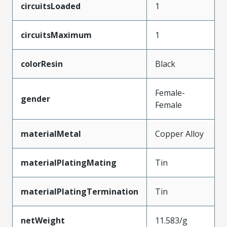
circuitsLoaded
1
circuitsMaximum
1
colorResin
Black
Female-
gender
Female
materialMetal
Copper Alloy
materialPlatingMating
Tin
materialPlatingTermination
Tin
netWeight
11.583/g