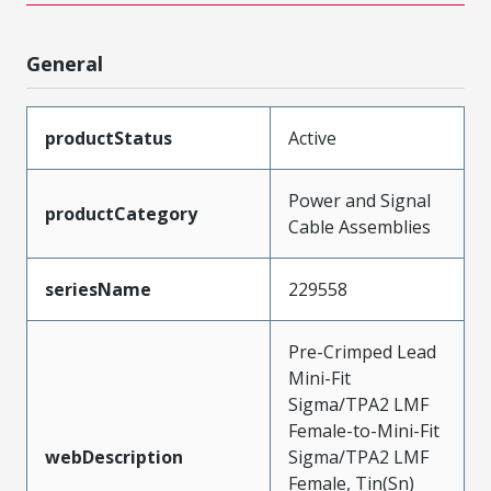
General
productStatus
Active
Power and Signal
productCategory
Cable Assemblies
seriesName
229558
Pre-Crimped Lead
Mini-Fit
Sigma/TPA2 LMF
Female-to-Mini-Fit
webDescription
Sigma/TPA2 LMF
Female, Tin(Sn)