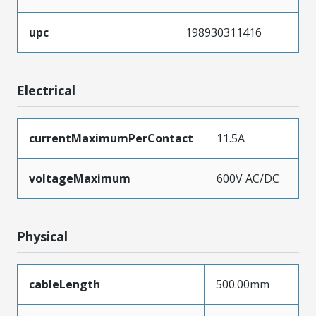
upc
198930311416
Electrical
currentMaximumPerContact
11.5A
voltageMaximum
600V AC/DC
Physical
cableLength
500.00mm