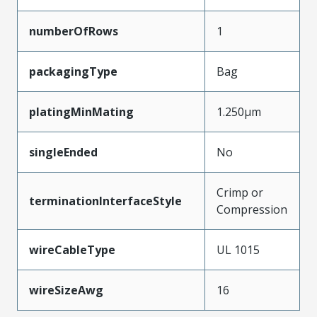
numberOfRows
1
packagingType
Bag
platingMinMating
1.250µm
singleEnded
No
Crimp or
terminationInterfaceStyle
Compression
wireCableType
UL 1015
wireSizeAwg
16