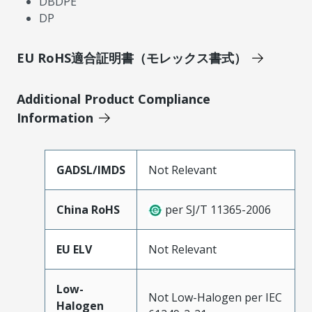
DBDPE
DP
EU RoHS適合証明書（モレックス書式）
Additional Product Compliance
Information
GADSL/IMDS
Not Relevant
China RoHS
per SJ/T 11365-2006
EU ELV
Not Relevant
Low-
Not Low-Halogen per IEC
Halogen