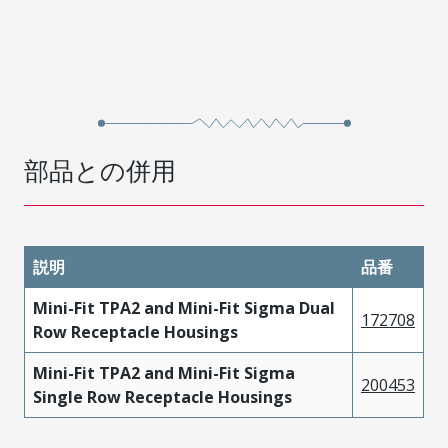
部品との併用
説明
品番
Mini-Fit TPA2 and Mini-Fit Sigma Dual
172708
Row Receptacle Housings
Mini-Fit TPA2 and Mini-Fit Sigma
200453
Single Row Receptacle Housings