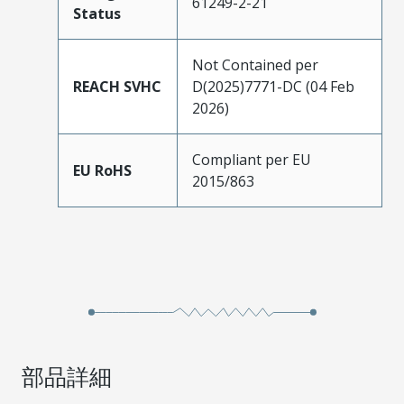
61249-2-21
Status
Not Contained per
REACH SVHC
D(2025)7771-DC (04 Feb
2026)
Compliant per EU
EU RoHS
2015/863
部品詳細