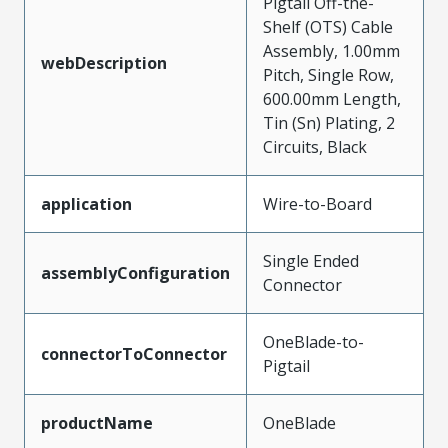
Pigtail Off-the-
Shelf (OTS) Cable
Assembly, 1.00mm
webDescription
Pitch, Single Row,
600.00mm Length,
Tin (Sn) Plating, 2
Circuits, Black
application
Wire-to-Board
Single Ended
assemblyConfiguration
Connector
OneBlade-to-
connectorToConnector
Pigtail
productName
OneBlade