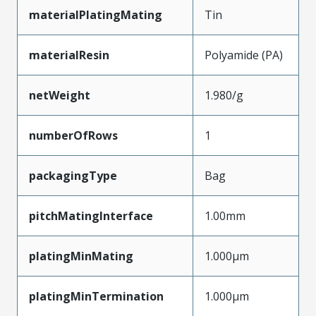
materialPlatingMating
Tin
materialResin
Polyamide (PA)
netWeight
1.980/g
numberOfRows
1
packagingType
Bag
pitchMatingInterface
1.00mm
platingMinMating
1.000µm
platingMinTermination
1.000µm