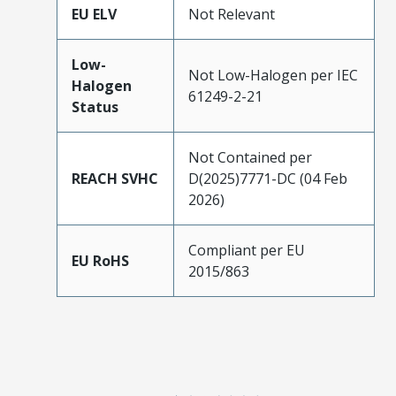
EU ELV
Not Relevant
Low-
Not Low-Halogen per IEC
Halogen
61249-2-21
Status
Not Contained per
REACH SVHC
D(2025)7771-DC (04 Feb
2026)
Compliant per EU
EU RoHS
2015/863