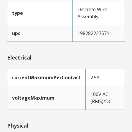
Discrete Wire
type
Assembly
upc
198282227571
Electrical
currentMaximumPerContact
2.5A
100V AC
voltageMaximum
(RMS)/DC
Physical