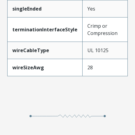
singleEnded
Yes
Crimp or
terminationInterfaceStyle
Compression
wireCableType
UL 10125
wireSizeAwg
28