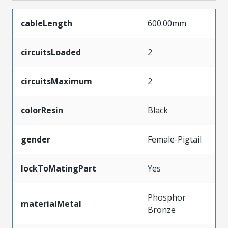
cableLength
600.00mm
circuitsLoaded
2
circuitsMaximum
2
colorResin
Black
gender
Female-Pigtail
lockToMatingPart
Yes
Phosphor
materialMetal
Bronze