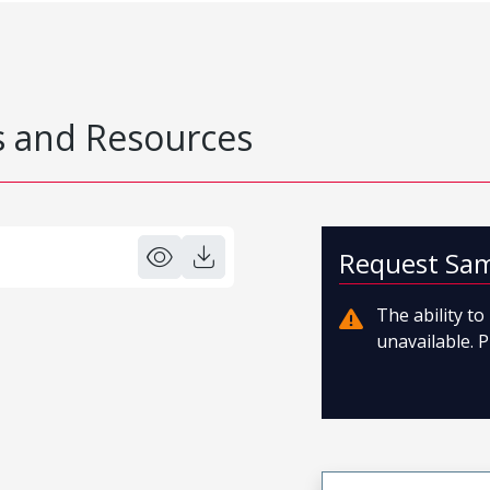
 and Resources
Request Sa
The ability t
unavailable. P