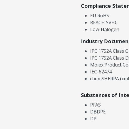
Compliance State
EU RoHS
REACH SVHC
Low-Halogen
Industry Documen
IPC 1752A Class C
IPC 1752A Class D
Molex Product Co
IEC-62474
chemSHERPA (xml
Substances of Int
PFAS
DBDPE
DP