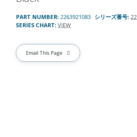
PART NUMBER
:
2263921083
シリーズ番号
:
22
SERIES CHART
:
VIEW
Email This Page