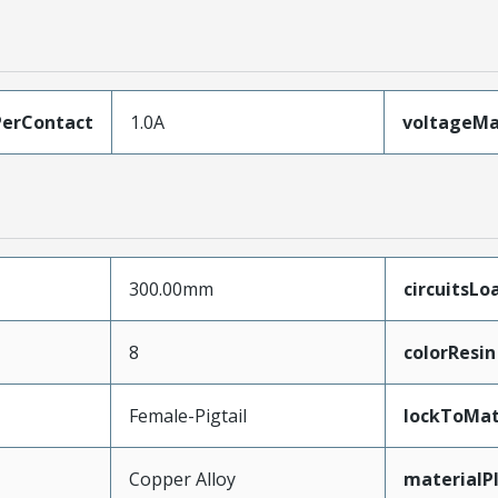
erContact
1.0A
voltageM
300.00mm
circuitsLo
8
colorResin
Female-Pigtail
lockToMat
Copper Alloy
materialP