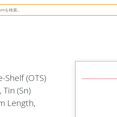
Assemblies
226392
2263921083
e-Shelf (OTS)
 Tin (Sn)
mm Length,