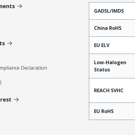
ments
GADSL/IMDS
China RoHS
ts
EU ELV
Low-Halogen
mpliance Declaration
Status
)
REACH SVHC
erest
EU RoHS