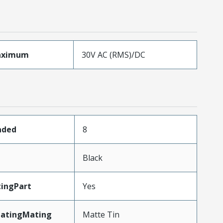
aximum
30V AC (RMS)/DC
aded
8
Black
ingPart
Yes
latingMating
Matte Tin