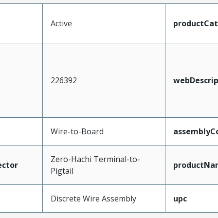
Active
productCa
226392
webDescrip
Wire-to-Board
assemblyCo
Zero-Hachi Terminal-to-
ctor
productNa
Pigtail
Discrete Wire Assembly
upc