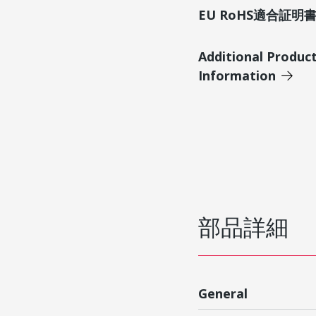
EU RoHS適合証
Additional Produc
Information
部品詳細
General