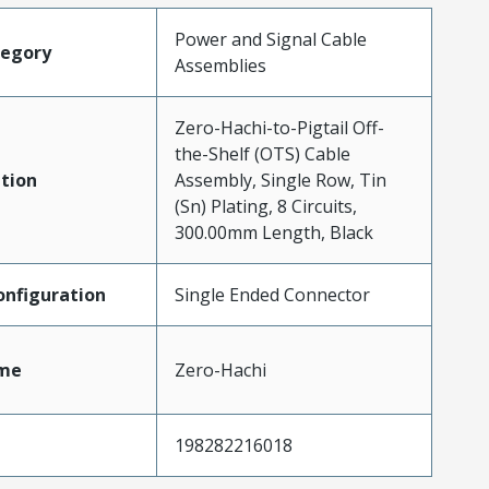
Power and Signal Cable
tegory
Assemblies
Zero-Hachi-to-Pigtail Off-
the-Shelf (OTS) Cable
tion
Assembly, Single Row, Tin
(Sn) Plating, 8 Circuits,
300.00mm Length, Black
nfiguration
Single Ended Connector
me
Zero-Hachi
198282216018