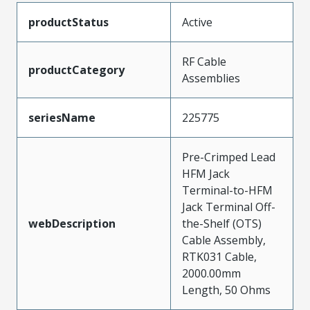
productStatus
Active
RF Cable
productCategory
Assemblies
seriesName
225775
Pre-Crimped Lead
HFM Jack
Terminal-to-HFM
Jack Terminal Off-
webDescription
the-Shelf (OTS)
Cable Assembly,
RTK031 Cable,
2000.00mm
Length, 50 Ohms