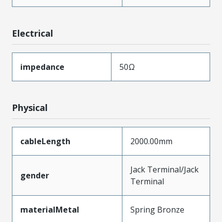
Electrical
impedance
50Ω
Physical
cableLength
2000.00mm
Jack Terminal/Jack
gender
Terminal
materialMetal
Spring Bronze