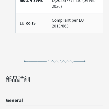
REACH SVHC
D(2025)7771-DC (04 Feb
2026)
Compliant per EU
EU RoHS
2015/863
部品詳細
General