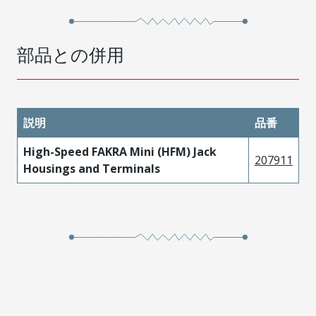
部品との併用
説明
品番
High-Speed FAKRA Mini (HFM) Jack
207911
Housings and Terminals