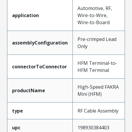
Automotive, RF,
application
Wire-to-Wire,
Wire-to-Board
Pre-crimped Lead
assemblyConfiguration
Only
HFM Terminal-to-
connectorToConnector
HFM Terminal
High-Speed FAKRA
productName
Mini (HFM)
type
RF Cable Assembly
upc
198930384403