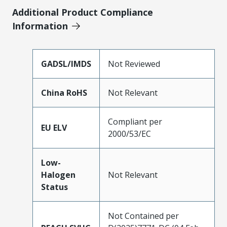
Additional Product Compliance
Information
GADSL/IMDS
Not Reviewed
China RoHS
Not Relevant
Compliant per
EU ELV
2000/53/EC
Low-
Halogen
Not Relevant
Status
Not Contained per