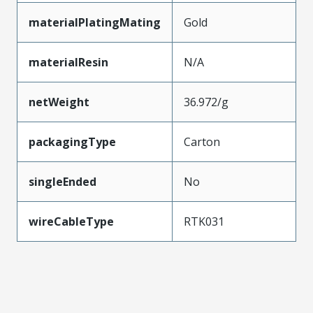
materialPlatingMating
Gold
materialResin
N/A
netWeight
36.972/g
packagingType
Carton
singleEnded
No
wireCableType
RTK031