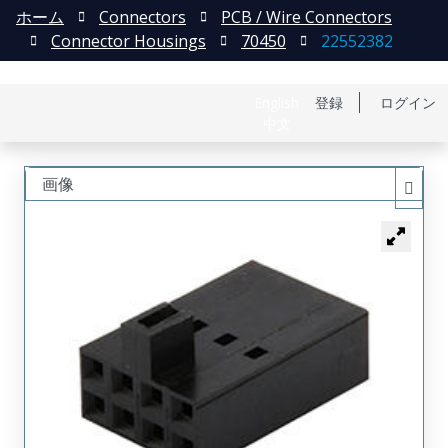
ホーム
Connectors
PCB / Wire Connectors
Connector Housings
70450
22552382
English
登録
ログイン
中文
画像