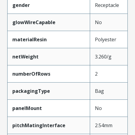
gender
Receptacle
glowWireCapable
No
materialResin
Polyester
netWeight
3.260/g
numberOfRows
2
packagingType
Bag
panelMount
No
pitchMatingInterface
2.54mm