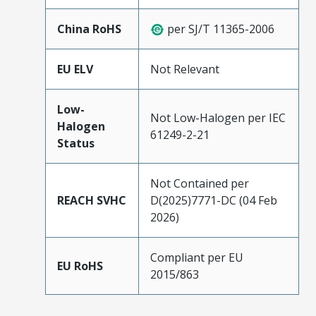
China RoHS
per SJ/T 11365-2006
EU ELV
Not Relevant
Low-
Not Low-Halogen per IEC
Halogen
61249-2-21
Status
Not Contained per
REACH SVHC
D(2025)7771-DC (04 Feb
2026)
Compliant per EU
EU RoHS
2015/863