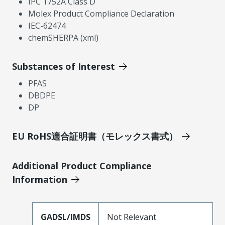
IPC 1752A Class D
Molex Product Compliance Declaration
IEC-62474
chemSHERPA (xml)
Substances of Interest
PFAS
DBDPE
DP
EU RoHS適合証明書（モレックス書式）
Additional Product Compliance
Information
GADSL/IMDS
Not Relevant