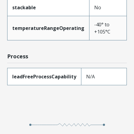
stackable
No
-40° to
temperatureRangeOperating
+105°C
Process
leadFreeProcessCapability
N/A