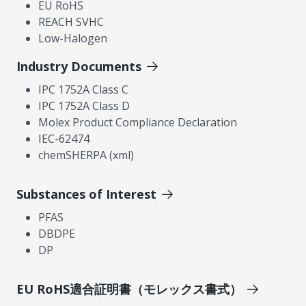
EU RoHS
REACH SVHC
Low-Halogen
Industry Documents
IPC 1752A Class C
IPC 1752A Class D
Molex Product Compliance Declaration
IEC-62474
chemSHERPA (xml)
Substances of Interest
PFAS
DBDPE
DP
EU RoHS適合証明書（モレックス書式）