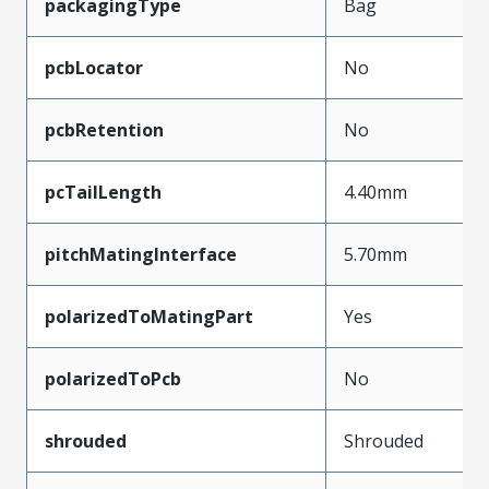
packagingType
Bag
pcbLocator
No
pcbRetention
No
pcTailLength
4.40mm
pitchMatingInterface
5.70mm
polarizedToMatingPart
Yes
polarizedToPcb
No
shrouded
Shrouded