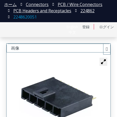
ホーム
Connectors
PCB / Wire Connectors
PCB Headers and Receptacles
224862
2248620051
English
登録
ログイン
中文
画像