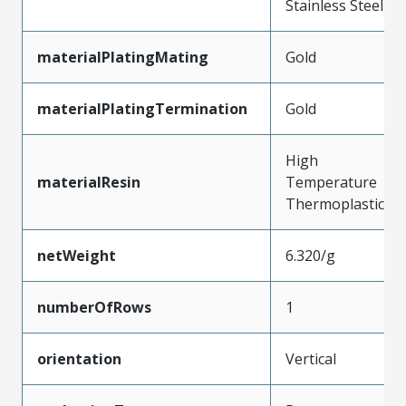
Stainless Steel
materialPlatingMating
Gold
materialPlatingTermination
Gold
High
materialResin
Temperature
Thermoplastic
netWeight
6.320/g
numberOfRows
1
orientation
Vertical