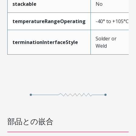
stackable
No
temperatureRangeOperating
-40° to +105°C
Solder or
terminationInterfaceStyle
Weld
部品との嵌合