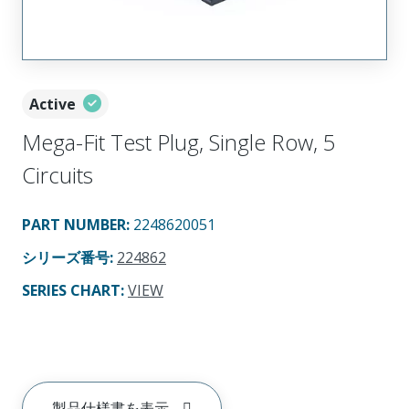
Active
Mega-Fit Test Plug, Single Row, 5
Circuits
PART NUMBER
:
2248620051
シリーズ番号
:
224862
SERIES CHART
:
VIEW
製品仕様書を表示