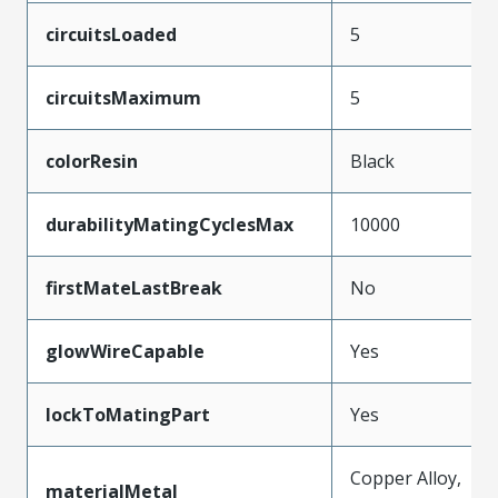
circuitsLoaded
5
circuitsMaximum
5
colorResin
Black
durabilityMatingCyclesMax
10000
firstMateLastBreak
No
glowWireCapable
Yes
lockToMatingPart
Yes
Copper Alloy,
materialMetal