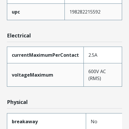
upc
198282215592
Electrical
currentMaximumPerContact
2.5A
600V AC
voltageMaximum
(RMS)
Physical
breakaway
No