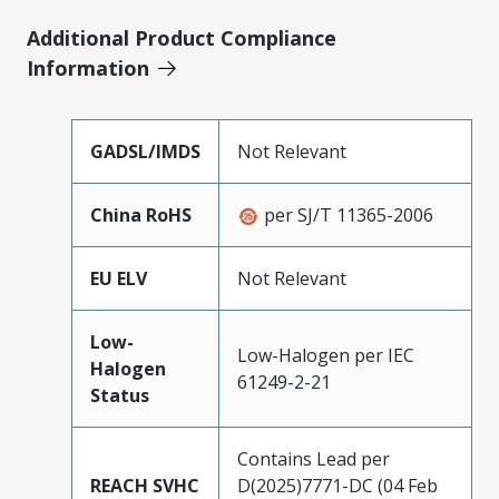
Additional Product Compliance
Information
GADSL/IMDS
Not Relevant
China RoHS
per SJ/T 11365-2006
EU ELV
Not Relevant
Low-
Low-Halogen per IEC
Halogen
61249-2-21
Status
Contains Lead per
REACH SVHC
D(2025)7771-DC (04 Feb