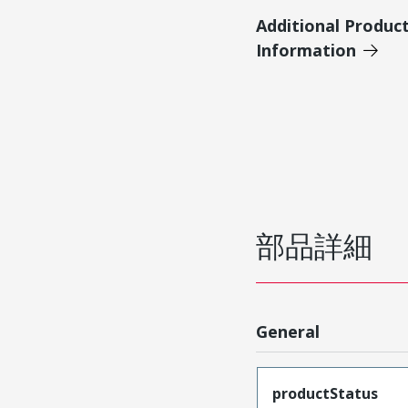
Additional Produc
Information
部品詳細
General
productStatus