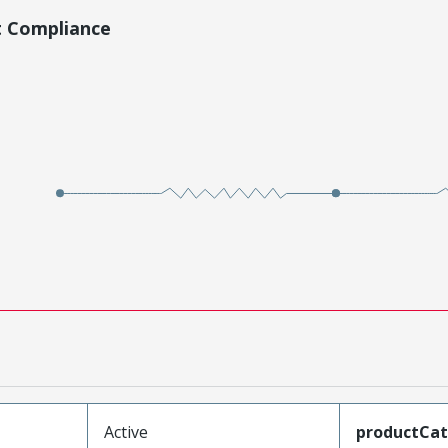
t Compliance
Active
productCa