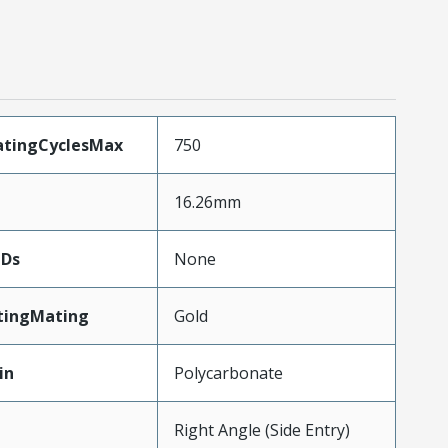
atingCyclesMax
750
16.26mm
eDs
None
tingMating
Gold
in
Polycarbonate
Right Angle (Side Entry)