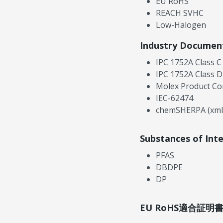
EU RoHS
REACH SVHC
Low-Halogen
Industry Documen
IPC 1752A Class C
IPC 1752A Class D
Molex Product Co
IEC-62474
chemSHERPA (xml
Substances of Int
PFAS
DBDPE
DP
EU RoHS適合証