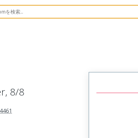
224461
2244610001
r, 8/8
4461