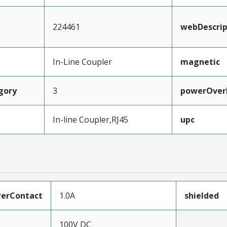
224461
webDescrip
In-Line Coupler
magnetic
gory
3
powerOver
In-line Coupler,RJ45
upc
erContact
1.0A
shielded
100V DC