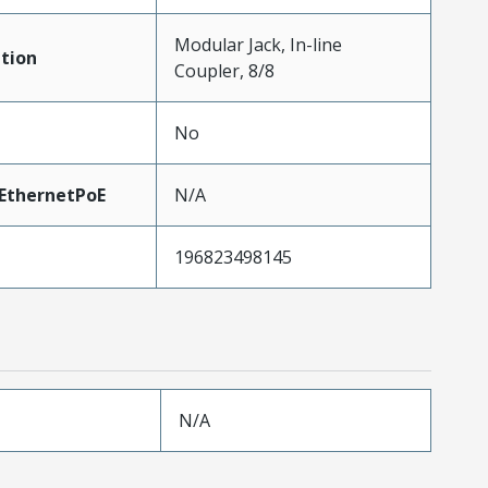
Modular Jack, In-line
tion
Coupler, 8/8
No
EthernetPoE
N/A
196823498145
N/A