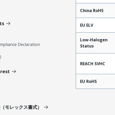
China RoHS
ts
EU ELV
Low-Halogen
mpliance Declaration
Status
)
REACH SVHC
erest
EU RoHS
明書（モレックス書式）