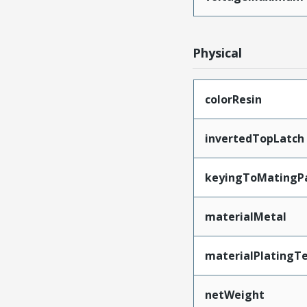
Physical
colorResin
invertedTopLatch
keyingToMatingP
materialMetal
materialPlatingT
netWeight