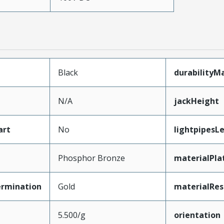
Black
durabilityM
N/A
jackHeight
art
No
lightpipesL
Phosphor Bronze
materialPla
ermination
Gold
materialRes
5.500/g
orientation