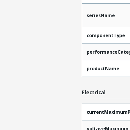
seriesName
componentType
performanceCate
productName
Electrical
currentMaximumP
voltageMaximum