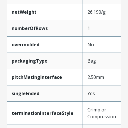
netWeight
26.190/g
numberOfRows
1
overmolded
No
packagingType
Bag
pitchMatingInterface
2.50mm
singleEnded
Yes
Crimp or
terminationInterfaceStyle
Compression