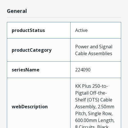
General
productStatus
Active
Power and Signal
productCategory
Cable Assemblies
seriesName
224090
KK Plus 250-to-
Pigtail Off-the-
Shelf (OTS) Cable
webDescription
Assembly, 2.50mm
Pitch, Single Row,
600.00mm Length,
8 Circuits, Black