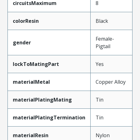
circuitsMaximum
8
colorResin
Black
Female-
gender
Pigtail
lockToMatingPart
Yes
materialMetal
Copper Alloy
materialPlatingMating
Tin
materialPlatingTermination
Tin
materialResin
Nylon