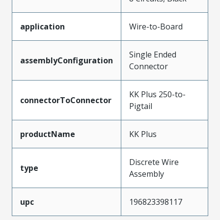
application
Wire-to-Board
Single Ended
assemblyConfiguration
Connector
KK Plus 250-to-
connectorToConnector
Pigtail
productName
KK Plus
Discrete Wire
type
Assembly
upc
196823398117