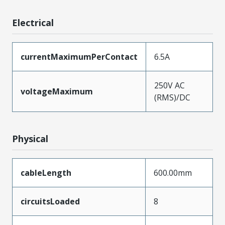
Electrical
currentMaximumPerContact
6.5A
250V AC
voltageMaximum
(RMS)/DC
Physical
cableLength
600.00mm
circuitsLoaded
8