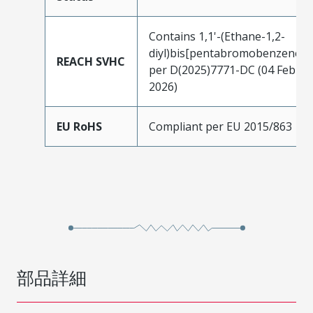
Contains 1,1'-(Ethane-1,2-
diyl)bis[pentabromobenzene]
REACH SVHC
per D(2025)7771-DC (04 Feb
2026)
EU RoHS
Compliant per EU 2015/863
部品詳細