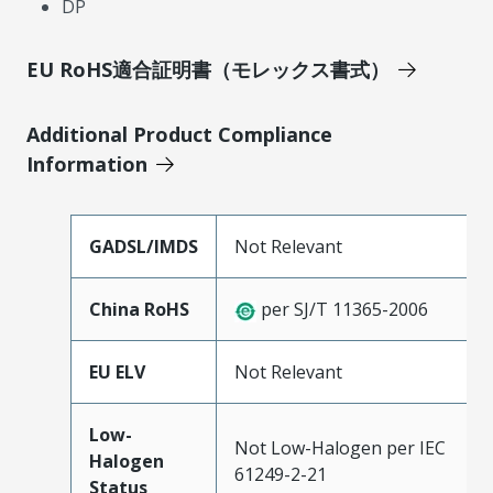
DP
EU RoHS適合証明書（モレックス書式）
Additional Product Compliance
Information
GADSL/IMDS
Not Relevant
China RoHS
per SJ/T 11365-2006
EU ELV
Not Relevant
Low-
Not Low-Halogen per IEC
Halogen
61249-2-21
Status