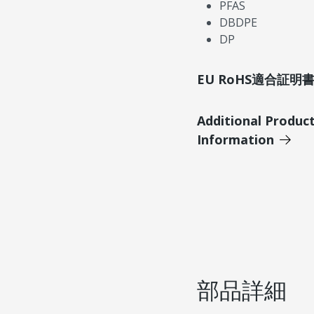
PFAS
DBDPE
DP
EU RoHS適合証
Additional Produc
Information
部品詳細