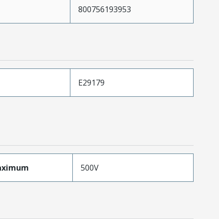
800756193953
E29179
aximum
500V