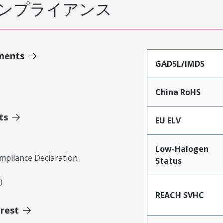
ンプライアンス
ments
GADSL/IMDS
China RoHS
ts
EU ELV
Low-Halogen
mpliance Declaration
Status
)
REACH SVHC
erest