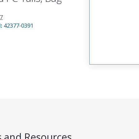
7
N:
42377-0391
 and Resources