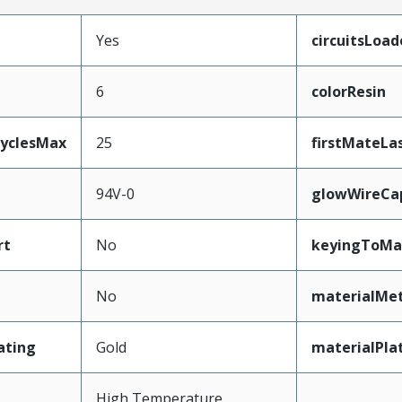
Yes
circuitsLoad
6
colorResin
CyclesMax
25
firstMateLa
94V-0
glowWireCa
rt
No
keyingToMa
No
materialMet
ating
Gold
materialPla
High Temperature