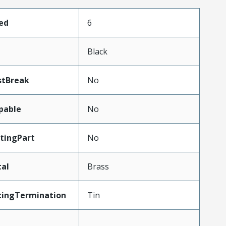
ed
6
Black
stBreak
No
pable
No
tingPart
No
al
Brass
tingTermination
Tin