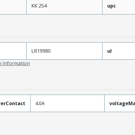
KK 254
upc
LR19980
ul
on Information
erContact
4.0A
voltageM