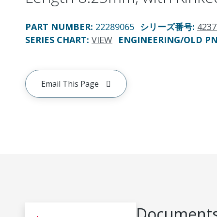
PART NUMBER
:
22289065
シリーズ番号
:
4237
SERIES CHART
:
VIEW
ENGINEERING/OLD P
Email This Page
Documents