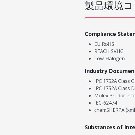
製品環境コ
Compliance State
EU RoHS
REACH SVHC
Low-Halogen
Industry Documen
IPC 1752A Class C
IPC 1752A Class D
Molex Product Co
IEC-62474
chemSHERPA (xml
Substances of Int