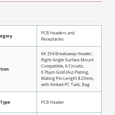
PCB Headers and
tegory
Receptacles
KK 254 Breakaway Header,
Right-Angle Surface Mount
Compatible, 6 Circuits,
tion
0.76µm Gold (Au) Plating,
Mating Pin Length 8.23mm,
with Kinked PC Tails, Bag
Type
PCB Header