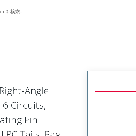
B Headers and Receptacles
42377
22289065
Right-Angle
6 Circuits,
ating Pin
 PC Tails, Bag