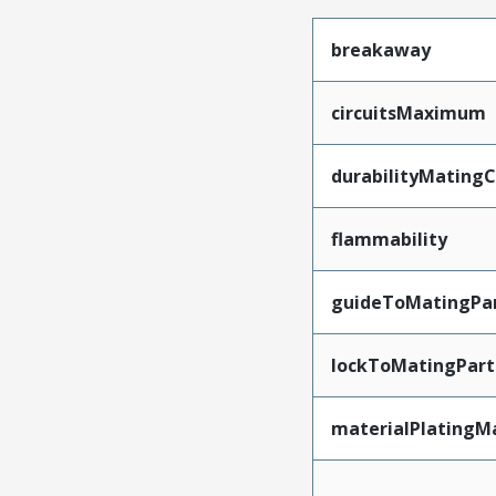
breakaway
circuitsMaximum
durabilityMating
flammability
guideToMatingPa
lockToMatingPart
materialPlatingM