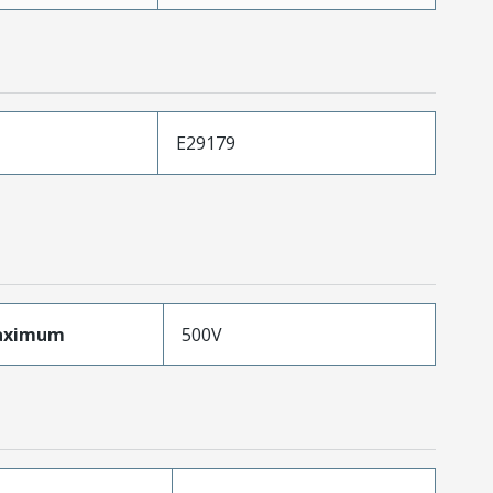
E29179
aximum
500V