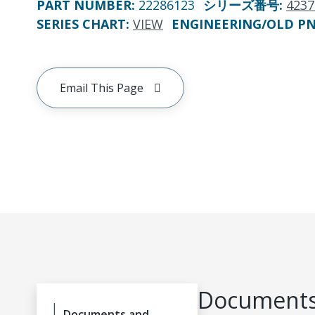
PART NUMBER
:
22286123
シリーズ番号
:
4237
SERIES CHART
:
VIEW
ENGINEERING/OLD P
Email This Page
Documents
Documents and