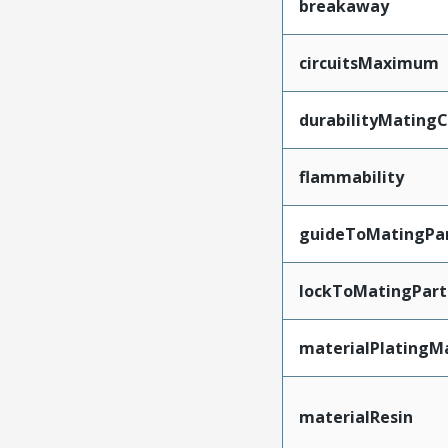
breakaway
circuitsMaximum
durabilityMating
flammability
guideToMatingPa
lockToMatingPart
materialPlatingM
materialResin