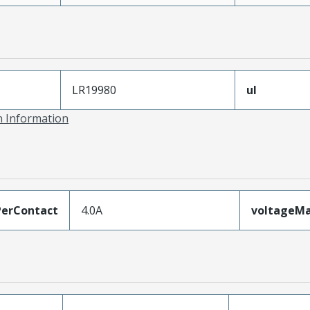
LR19980
ul
on Information
erContact
4.0A
voltageM