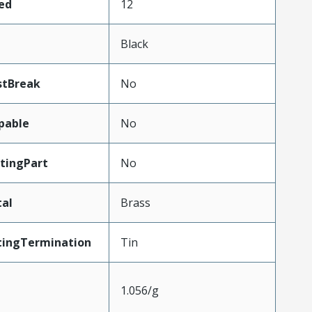
ed
12
Black
stBreak
No
pable
No
tingPart
No
al
Brass
tingTermination
Tin
1.056/g