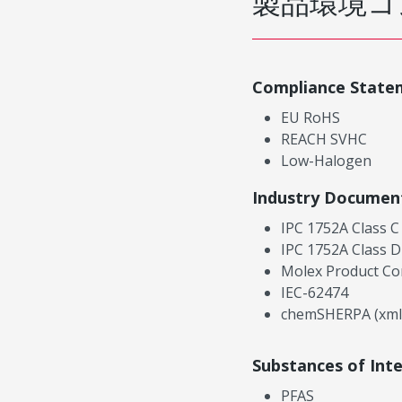
製品環境コ
Compliance State
EU RoHS
REACH SVHC
Low-Halogen
Industry Documen
IPC 1752A Class C
IPC 1752A Class D
Molex Product Co
IEC-62474
chemSHERPA (xml
Substances of Int
PFAS