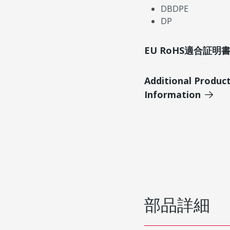
DBDPE
DP
EU RoHS適合証
Additional Produc
Information
部品詳細