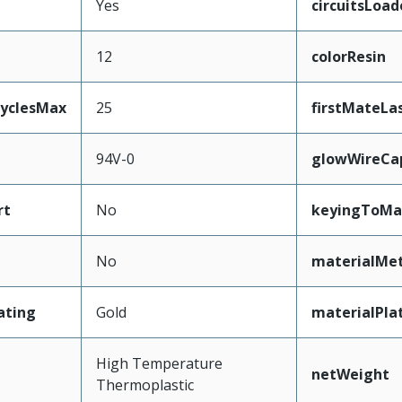
Yes
circuitsLoad
12
colorResin
CyclesMax
25
firstMateLa
94V-0
glowWireCa
rt
No
keyingToMa
No
materialMet
ating
Gold
materialPla
High Temperature
netWeight
Thermoplastic