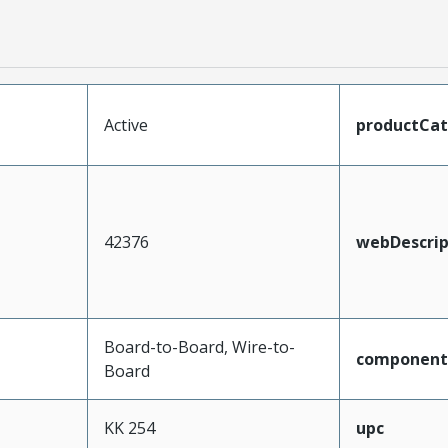
Active
productCa
42376
webDescrip
Board-to-Board, Wire-to-
component
Board
KK 254
upc