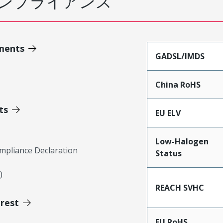
ンプライアンス
ments
GADSL/IMDS
China RoHS
ts
EU ELV
Low-Halogen
mpliance Declaration
Status
)
REACH SVHC
erest
EU RoHS