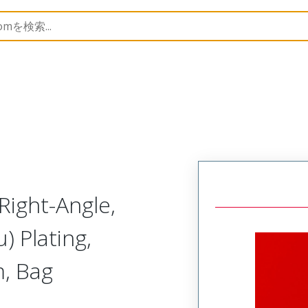
B Headers and Receptacles
42376
22286123
Right-Angle,
) Plating,
, Bag