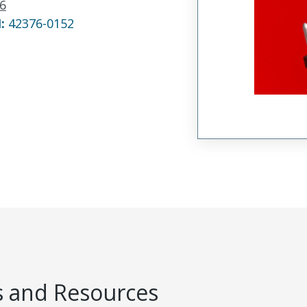
6
N:
42376-0152
 and Resources