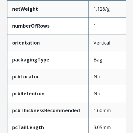
netWeight
1.126/g
numberOfRows
1
orientation
Vertical
packagingType
Bag
pcbLocator
No
pcbRetention
No
pcbThicknessRecommended
1.60mm
pcTailLength
3.05mm