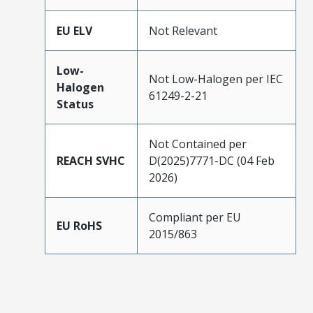
EU ELV
Not Relevant
Low-
Not Low-Halogen per IEC
Halogen
61249-2-21
Status
Not Contained per
REACH SVHC
D(2025)7771-DC (04 Feb
2026)
Compliant per EU
EU RoHS
2015/863