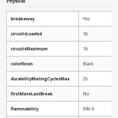
Physical
breakaway
Yes
circuitsLoaded
16
circuitsMaximum
16
colorResin
Black
durabilityMatingCyclesMax
25
firstMateLastBreak
No
flammability
94V-0