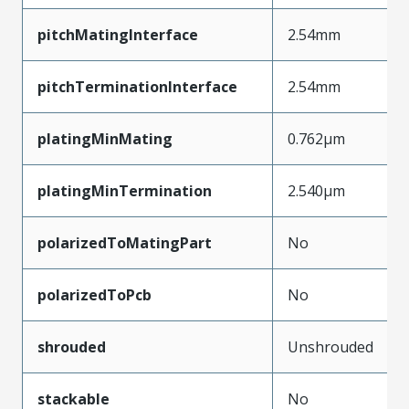
pitchMatingInterface
2.54mm
pitchTerminationInterface
2.54mm
platingMinMating
0.762µm
platingMinTermination
2.540µm
polarizedToMatingPart
No
polarizedToPcb
No
shrouded
Unshrouded
stackable
No