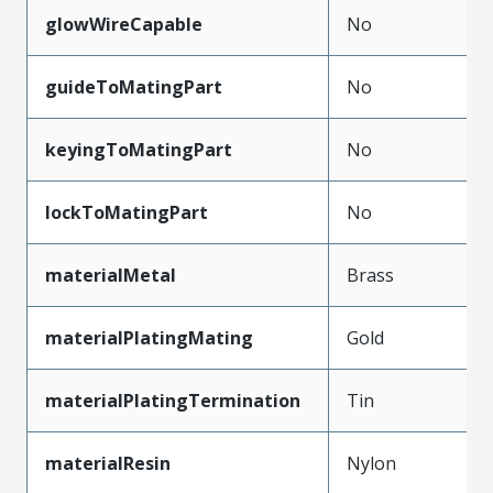
glowWireCapable
No
guideToMatingPart
No
keyingToMatingPart
No
lockToMatingPart
No
materialMetal
Brass
materialPlatingMating
Gold
materialPlatingTermination
Tin
materialResin
Nylon