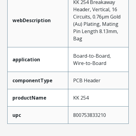
KK 254 Breakaway
Header, Vertical, 16
Circuits, 0.76µm Gold
webDescription
(Au) Plating, Mating
Pin Length 8.13mm,
Bag
Board-to-Board,
application
Wire-to-Board
componentType
PCB Header
productName
KK 254
upc
800753833210