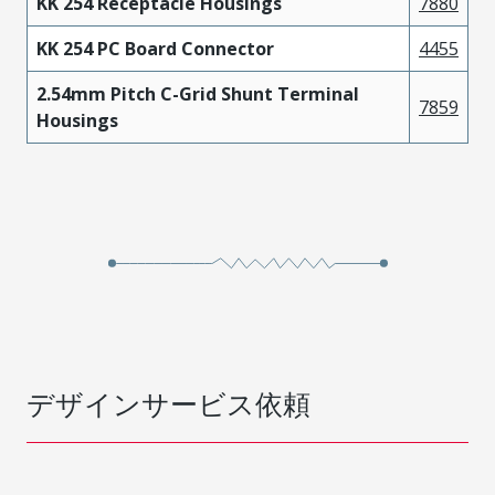
KK 254 Receptacle Housings
7880
KK 254 PC Board Connector
4455
2.54mm Pitch C-Grid Shunt Terminal
7859
Housings
デザインサービス依頼