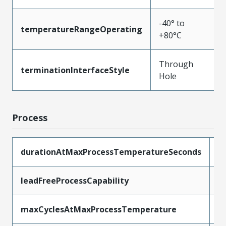
-40° to
temperatureRangeOperating
+80°C
Through
terminationInterfaceStyle
Hole
Process
durationAtMaxProcessTemperatureSeconds
5
leadFreeProcessCapability
W
maxCyclesAtMaxProcessTemperature
1