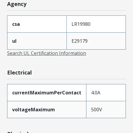
Agency
csa
LR19980
ul
E29179
Search UL Certification Information
Electrical
currentMaximumPerContact
4.0A
voltageMaximum
500V