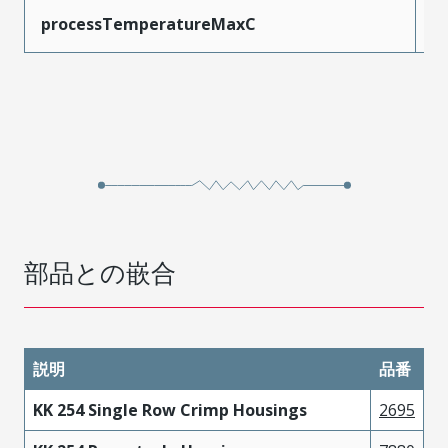
processTemperatureMaxC
2
部品との嵌合
説明
品番
KK 254 Single Row Crimp Housings
2695