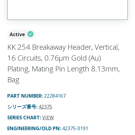
Active
KK 254 Breakaway Header, Vertical,
16 Circuits, 0.76µm Gold (Au)
Plating, Mating Pin Length 8.13mm,
Bag
PART NUMBER
:
22284167
シリーズ番号
:
42375
SERIES CHART
:
VIEW
ENGINEERING/OLD PN:
42375-0191