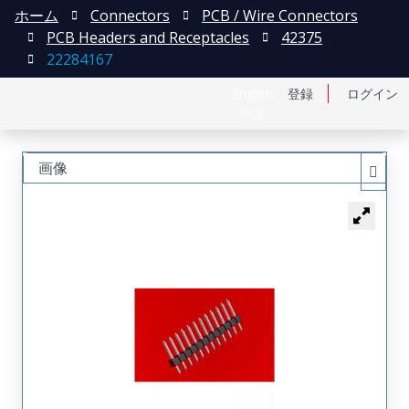
ホーム
Connectors
PCB / Wire Connectors
PCB Headers and Receptacles
42375
22284167
English
登録
ログイン
中文
画像