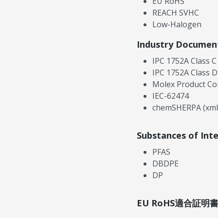
EU RoHS
REACH SVHC
Low-Halogen
Industry Documen
IPC 1752A Class C
IPC 1752A Class D
Molex Product Co
IEC-62474
chemSHERPA (xml
Substances of Int
PFAS
DBDPE
DP
EU RoHS適合証