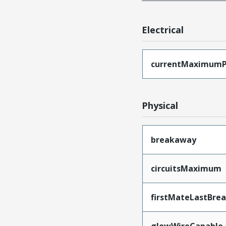
Electrical
currentMaximumP
Physical
breakaway
circuitsMaximum
firstMateLastBre
glowWireCapable