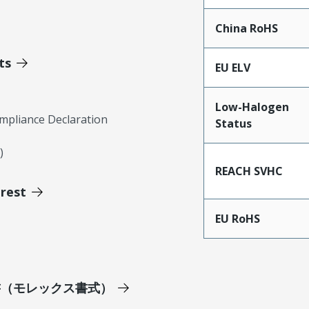
China RoHS
ts
EU ELV
Low-Halogen
mpliance Declaration
Status
)
REACH SVHC
erest
EU RoHS
明書（モレックス書式）