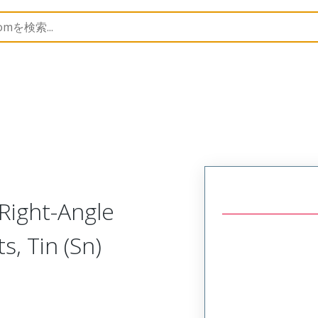
B Headers and Receptacles
42228
22281103
Right-Angle
s, Tin (Sn)
s