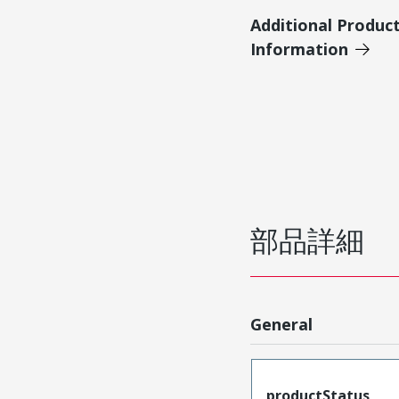
Additional Produc
Information
部品詳細
General
productStatus