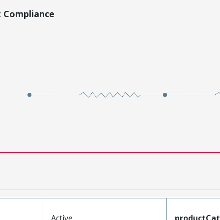
t Compliance
Active
productCa