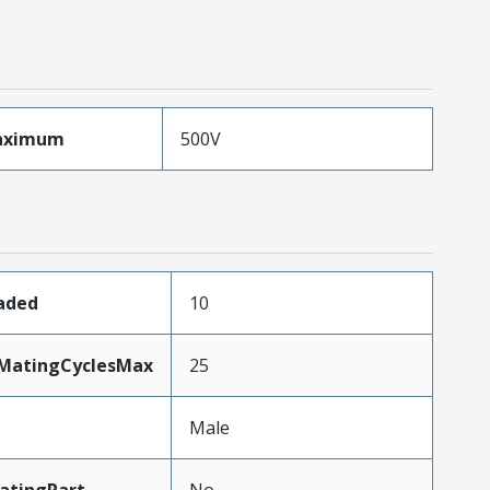
aximum
500V
oaded
10
yMatingCyclesMax
25
Male
atingPart
No