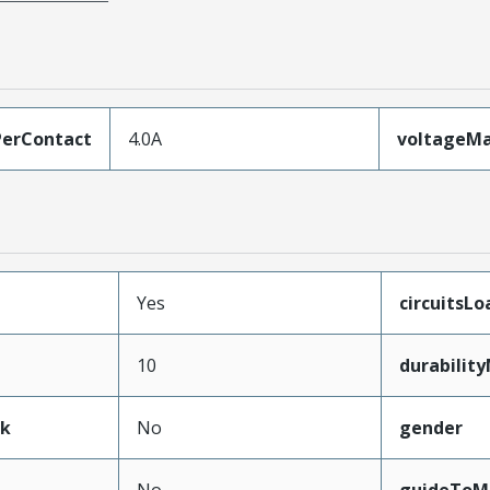
erContact
4.0A
voltageM
Yes
circuitsL
10
durabilit
ak
No
gender
No
guideToM