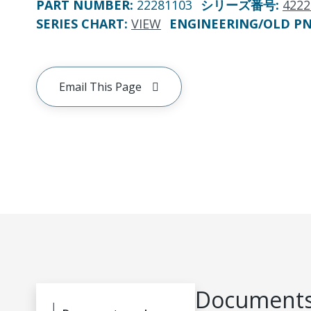
PART NUMBER
:
22281103
シリーズ番号
:
4222
SERIES CHART
:
VIEW
ENGINEERING/OLD P
Email This Page
Documents