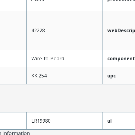
42228
webDescrip
Wire-to-Board
component
KK 254
upc
LR19980
ul
on Information