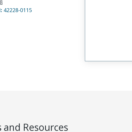
8
N:
42228-0115
 and Resources