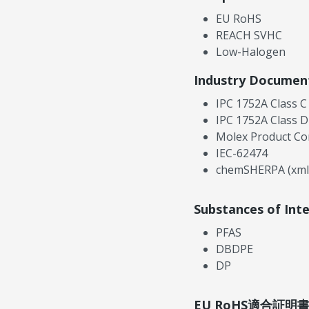
EU RoHS
REACH SVHC
Low-Halogen
Industry Documen
IPC 1752A Class C
IPC 1752A Class D
Molex Product Co
IEC-62474
chemSHERPA (xml
Substances of Int
PFAS
DBDPE
DP
EU RoHS適合証