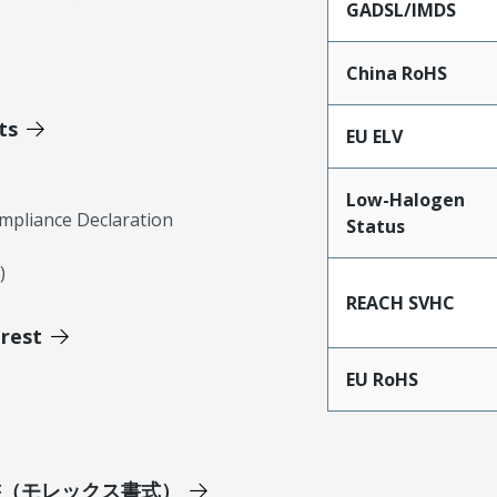
GADSL/IMDS
China RoHS
ts
EU ELV
Low-Halogen
mpliance Declaration
Status
)
REACH SVHC
erest
EU RoHS
明書（モレックス書式）