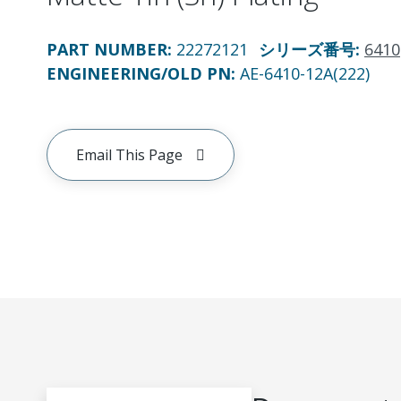
PART NUMBER
:
22272121
シリーズ番号
:
6410
ENGINEERING/OLD PN:
AE-6410-12A(222)
Email This Page