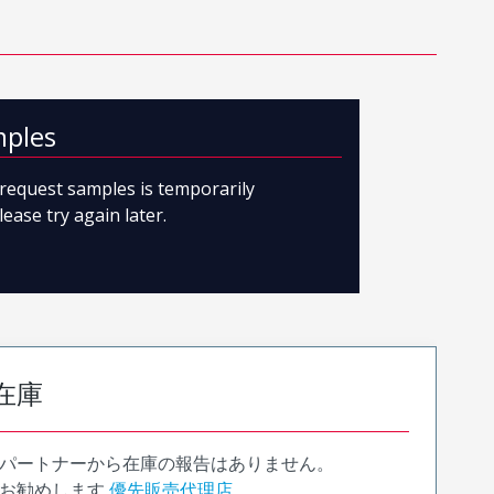
mples
o request samples is temporarily
lease try again later.
在庫
パートナーから在庫の報告はありません。
お勧めします
優先販売代理店