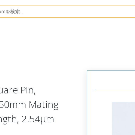
B Headers and Receptacles
6410
22272121
uare Pin,
 7.50mm Mating
ngth, 2.54µm