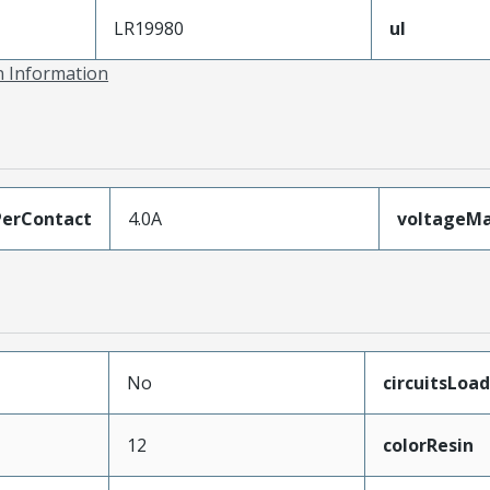
LR19980
ul
on Information
erContact
4.0A
voltageM
No
circuitsLoa
12
colorResin