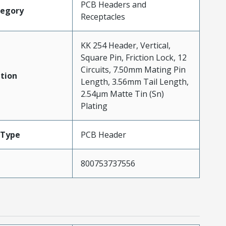
PCB Headers and
tegory
Receptacles
KK 254 Header, Vertical,
Square Pin, Friction Lock, 12
Circuits, 7.50mm Mating Pin
tion
Length, 3.56mm Tail Length,
2.54µm Matte Tin (Sn)
Plating
Type
PCB Header
800753737556