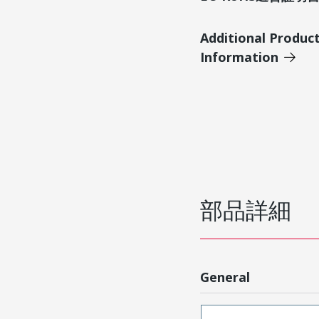
Additional Produc
Information
部品詳細
General