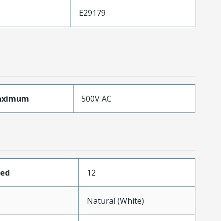
E29179
aximum
500V AC
ded
12
Natural (White)