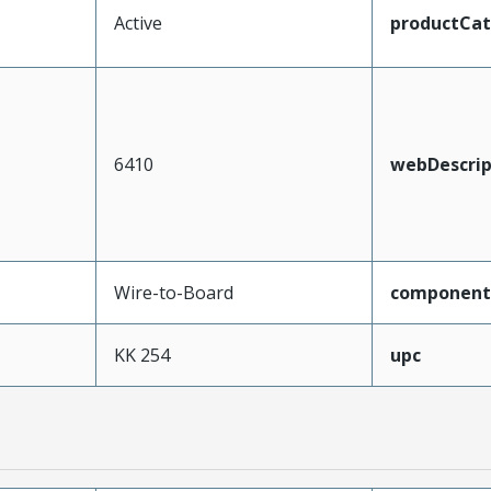
Active
productCa
6410
webDescrip
Wire-to-Board
component
KK 254
upc