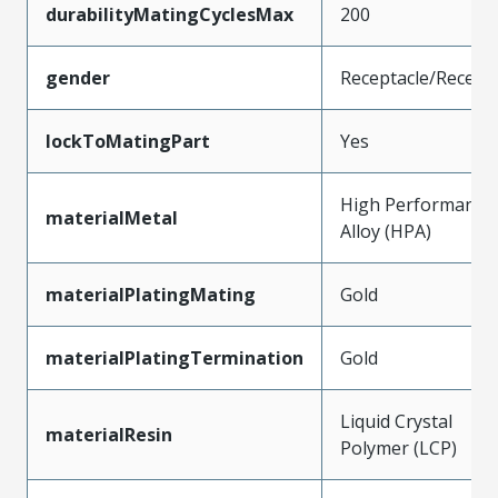
durabilityMatingCyclesMax
200
gender
Receptacle/Recept
lockToMatingPart
Yes
High Performance
materialMetal
Alloy (HPA)
materialPlatingMating
Gold
materialPlatingTermination
Gold
Liquid Crystal
materialResin
Polymer (LCP)