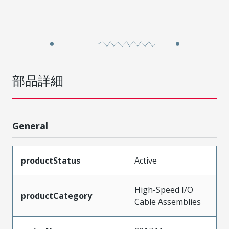
部品詳細
General
productStatus
Active
High-Speed I/O
productCategory
Cable Assemblies