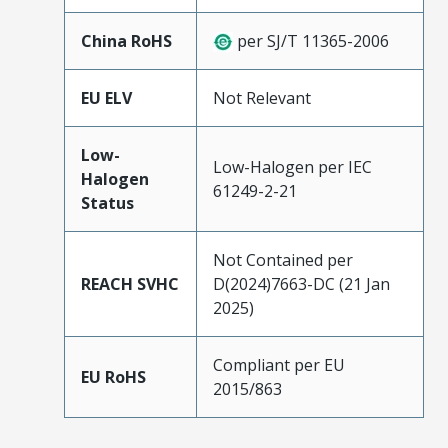
China RoHS
per SJ/T 11365-2006
EU ELV
Not Relevant
Low-
Low-Halogen per IEC
Halogen
61249-2-21
Status
Not Contained per
REACH SVHC
D(2024)7663-DC (21 Jan
2025)
Compliant per EU
EU RoHS
2015/863