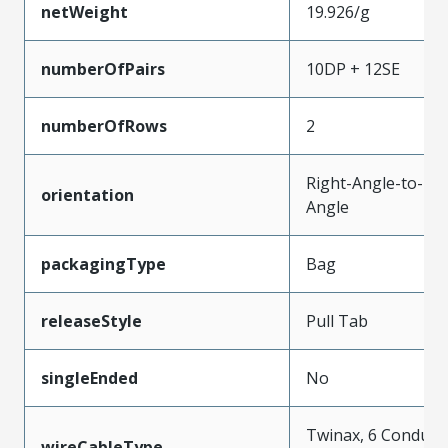
netWeight
19.926/g
numberOfPairs
10DP + 12SE
numberOfRows
2
Right-Angle-to-Rig
orientation
Angle
packagingType
Bag
releaseStyle
Pull Tab
singleEnded
No
Twinax, 6 Conduct
wireCableType