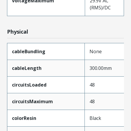
voltageMaximum
29.9V AC
(RMS)/DC
Physical
cableBundling
None
cableLength
300.00mm
circuitsLoaded
48
circuitsMaximum
48
colorResin
Black