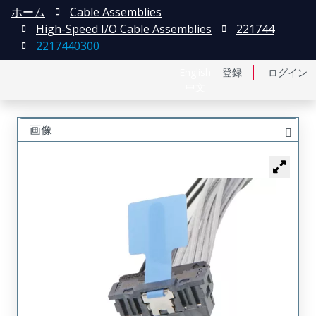
ホーム
Cable Assemblies
High-Speed I/O Cable Assemblies
221744
2217440300
English
登録
ログイン
中文
画像