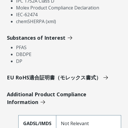
IPC 1752A Class D
Molex Product Compliance Declaration
IEC-62474
chemSHERPA (xml)
Substances of Interest
PFAS
DBDPE
DP
EU RoHS適合証明書（モレックス書式）
Additional Product Compliance
Information
GADSL/IMDS
Not Relevant