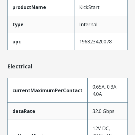
productName
KickStart
type
Internal
upc
196823420078
Electrical
0.65A, 0.3A,
currentMaximumPerContact
4.0A
dataRate
32.0 Gbps
12V DC,