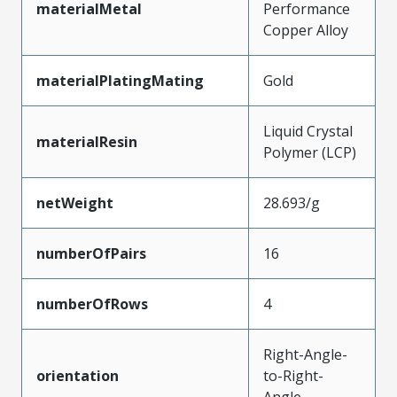
materialMetal
Performance
Copper Alloy
materialPlatingMating
Gold
Liquid Crystal
materialResin
Polymer (LCP)
netWeight
28.693/g
numberOfPairs
16
numberOfRows
4
Right-Angle-
orientation
to-Right-