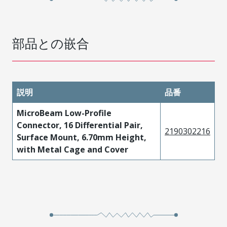
部品との嵌合
説明
品番
MicroBeam Low-Profile
Connector, 16 Differential Pair,
2190302216
Surface Mount, 6.70mm Height,
with Metal Cage and Cover