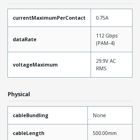
currentMaximumPerContact
0.75A
112 Gbps
dataRate
(PAM-4)
29.9V AC
voltageMaximum
RMS
Physical
cableBundling
None
cableLength
500.00mm