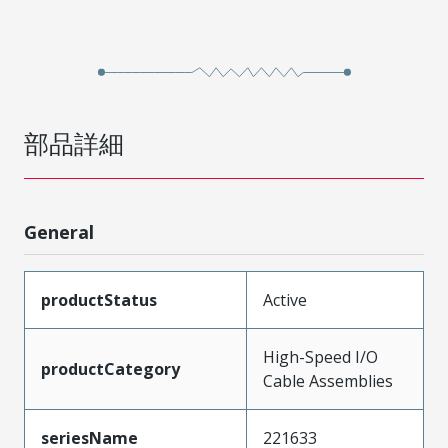
部品詳細
General
productStatus
Active
High-Speed I/O
productCategory
Cable Assemblies
seriesName
221633