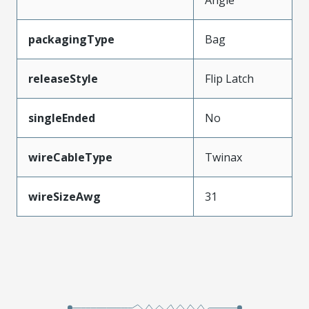
Angle
packagingType
Bag
releaseStyle
Flip Latch
singleEnded
No
wireCableType
Twinax
wireSizeAwg
31