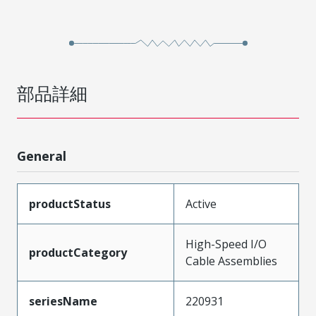
部品詳細
General
productStatus
Active
High-Speed I/O
productCategory
Cable Assemblies
seriesName
220931