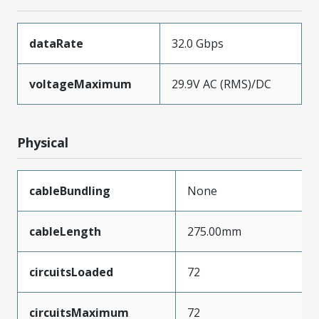
dataRate
32.0 Gbps
voltageMaximum
29.9V AC (RMS)/DC
Physical
cableBundling
None
cableLength
275.00mm
circuitsLoaded
72
circuitsMaximum
72