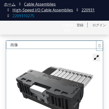
ホーム
Cable Assemblies
High-Speed I/O Cable Assemblies
220931
2209310275
English
登録
ログイン
中文
画像