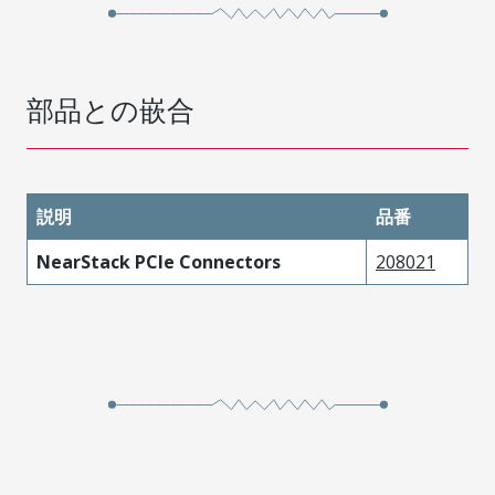
部品との嵌合
説明
品番
NearStack PCIe Connectors
208021