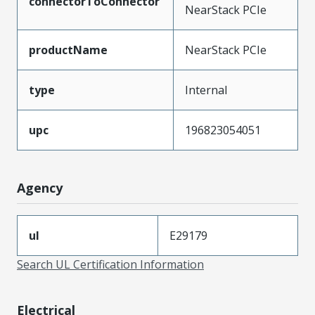
connectorToConnector
NearStack PCIe
productName
NearStack PCIe
type
Internal
upc
196823054051
Agency
ul
E29179
Search UL Certification Information
Electrical