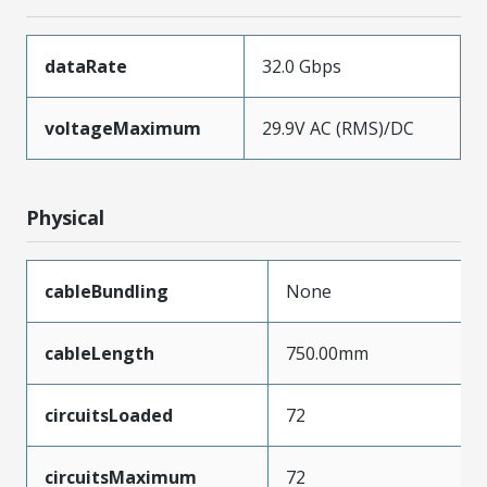
dataRate
32.0 Gbps
voltageMaximum
29.9V AC (RMS)/DC
Physical
cableBundling
None
cableLength
750.00mm
circuitsLoaded
72
circuitsMaximum
72