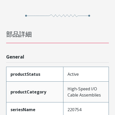
部品詳細
General
productStatus
Active
High-Speed I/O
productCategory
Cable Assemblies
seriesName
220754