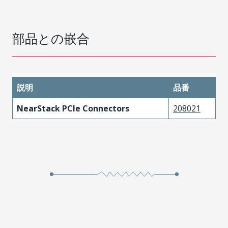
部品との嵌合
説明
品番
NearStack PCIe Connectors
208021