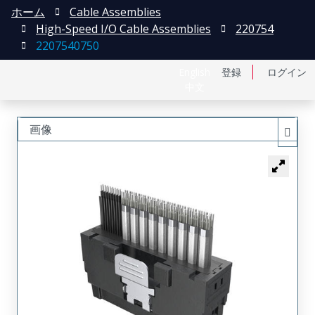
ホーム
Cable Assemblies
High-Speed I/O Cable Assemblies
220754
2207540750
English
登録
ログイン
中文
画像