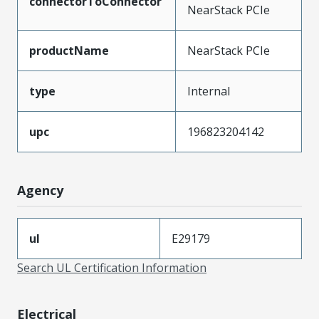
connectorToConnector
NearStack PCIe
productName
NearStack PCIe
type
Internal
upc
196823204142
Agency
ul
E29179
Search UL Certification Information
Electrical