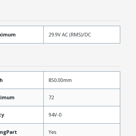
aximum
29.9V AC (RMS)/DC
h
850.00mm
aximum
72
ty
94V-0
ingPart
Yes