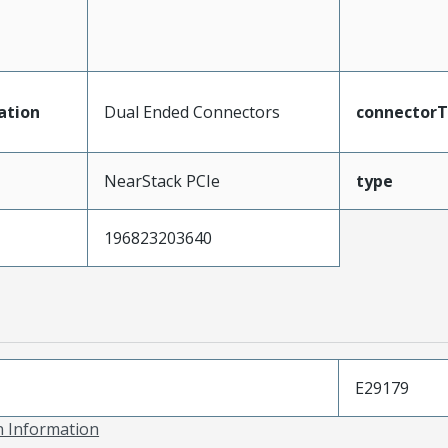
ation
Dual Ended Connectors
connector
NearStack PCIe
type
196823203640
E29179
on Information