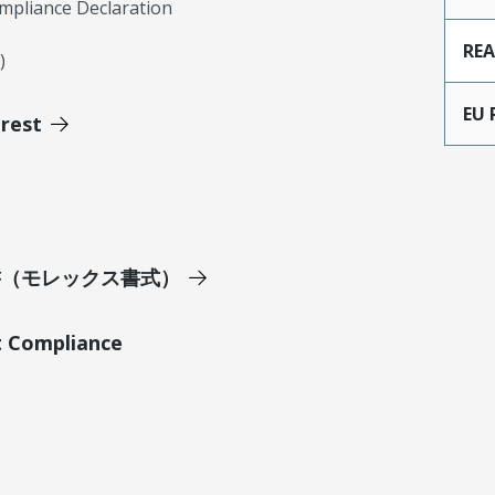
mpliance Declaration
RE
)
EU 
erest
明書（モレックス書式）
t Compliance