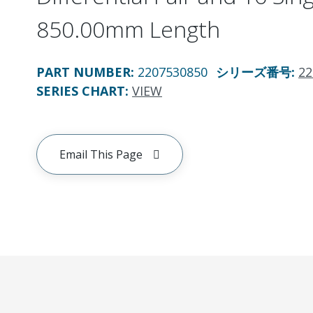
850.00mm Length
PART NUMBER
:
2207530850
シリーズ番号
:
22
SERIES CHART
:
VIEW
Email This Page