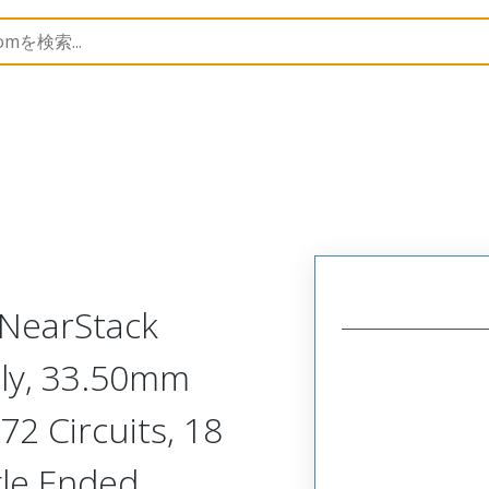
ssemblies
220753
2207530850
-NearStack
bly, 33.50mm
72 Circuits, 18
gle Ended,