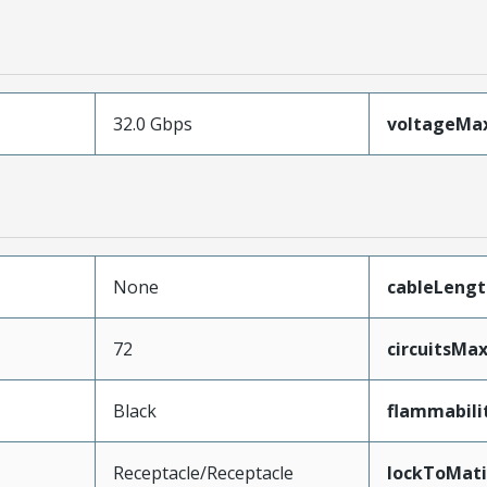
32.0 Gbps
voltageM
None
cableLengt
72
circuitsM
Black
flammabili
Receptacle/Receptacle
lockToMat