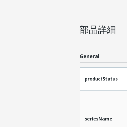
部品詳細
General
productStatus
seriesName