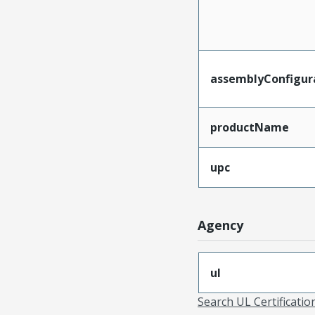
assemblyConfigur
productName
upc
Agency
ul
Search UL Certificati