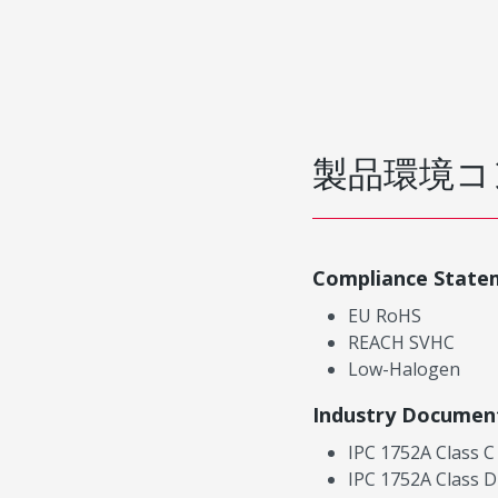
製品環境コ
Compliance State
EU RoHS
REACH SVHC
Low-Halogen
Industry Documen
IPC 1752A Class C
IPC 1752A Class D