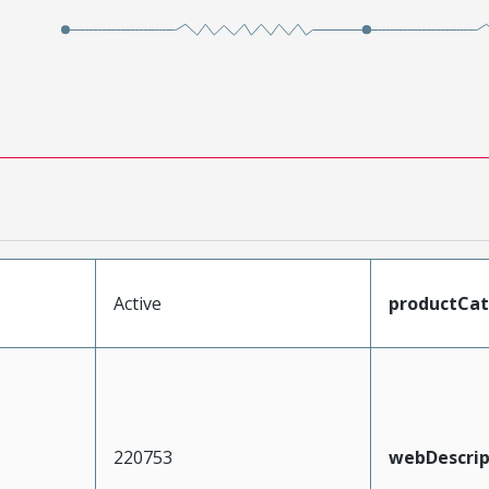
Active
productCa
220753
webDescrip