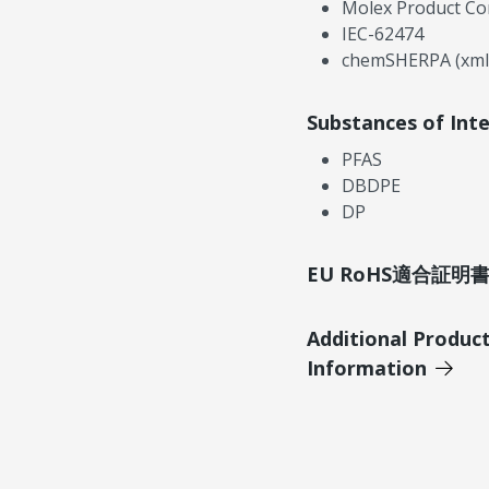
Molex Product Co
IEC-62474
chemSHERPA (xml
Substances of Int
PFAS
DBDPE
DP
EU RoHS適合証
Additional Produc
Information