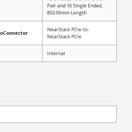
Pair and 16 Single Ended,
850.00mm Length
NearStack PCIe-to-
ToConnector
NearStack PCIe
Internal