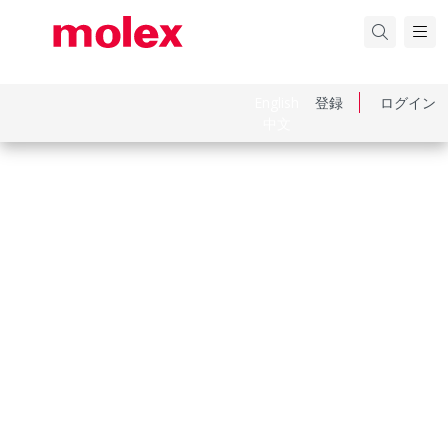
English
登録
ログイン
中文
品番
22035025
カテゴリ
PCB Headers and Receptacles
Physical Specifications
Breakaway
No
Circuits Loaded
2
Circuits Maximum