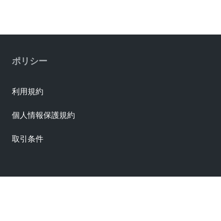
4.064µm
Plating Min Termination
4.064µm
Polarized To Mating Part
ポリシー
Yes
Polarized To Pcb
No
利用規約
Shrouded
個人情報保護規約
Shrouded
Stackable
取引条件
No
Temperature Range Operating
-55° to +105°C
Termination Interface Style
Through Hole
資料