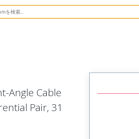
ssemblies
220014
2200144085
ht-Angle Cable
ential Pair, 31