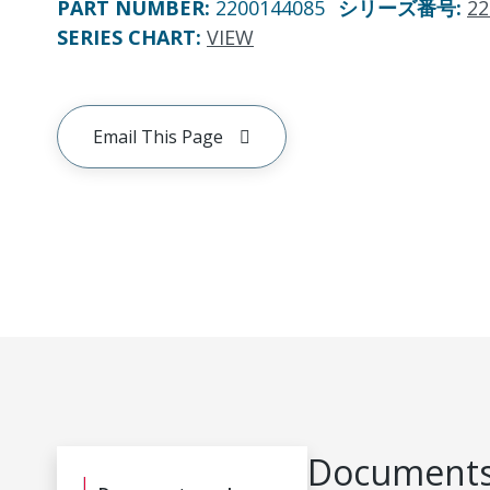
PART NUMBER
:
2200144085
シリーズ番号
:
22
SERIES CHART
:
VIEW
Email This Page
Documents