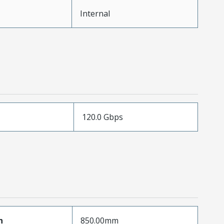
Internal
120.0 Gbps
h
850.00mm