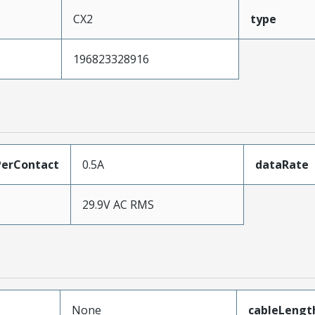
CX2
type
196823328916
erContact
0.5A
dataRate
29.9V AC RMS
None
cableLengt