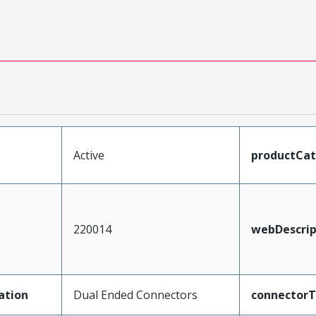
Active
productCa
220014
webDescrip
ation
Dual Ended Connectors
connector