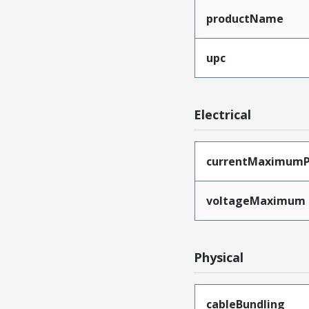
productName
upc
Electrical
currentMaximumP
voltageMaximum
Physical
cableBundling