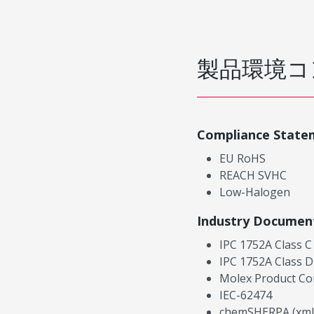
製品環境コ
Compliance State
EU RoHS
REACH SVHC
Low-Halogen
Industry Documen
IPC 1752A Class C
IPC 1752A Class D
Molex Product Co
IEC-62474
chemSHERPA (xml