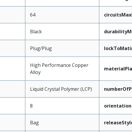
64
circuitsMa
Black
durability
Plug/Plug
lockToMati
High Performance Copper
materialPl
Alloy
Liquid Crystal Polymer (LCP)
numberOfPa
8
orientation
Bag
releaseStyl