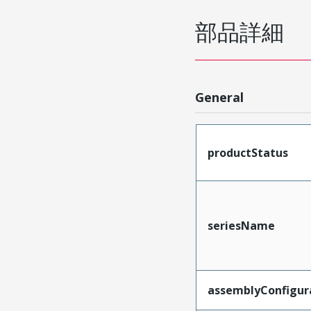
部品詳細
General
productStatus
seriesName
assemblyConfigur