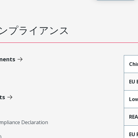
ンプライアンス
ments
Chi
EU 
ts
Low
RE
mpliance Declaration
EU 
)