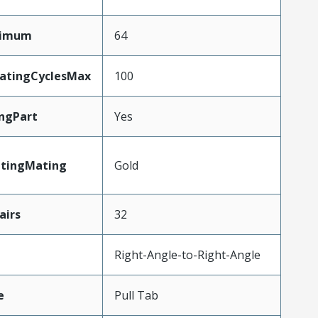
ximum
64
MatingCyclesMax
100
ngPart
Yes
atingMating
Gold
irs
32
Right-Angle-to-Right-Angle
e
Pull Tab