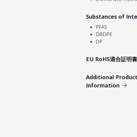
Substances of Int
PFAS
DBDPE
DP
EU RoHS適合証
Additional Produc
Information