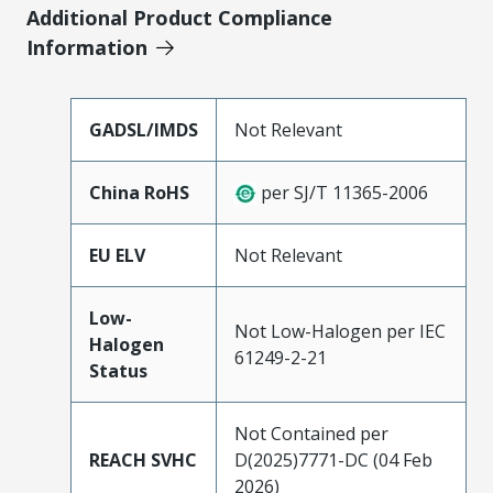
Additional Product Compliance
Information
GADSL/IMDS
Not Relevant
China RoHS
per SJ/T 11365-2006
EU ELV
Not Relevant
Low-
Not Low-Halogen per IEC
Halogen
61249-2-21
Status
Not Contained per
REACH SVHC
D(2025)7771-DC (04 Feb
2026)