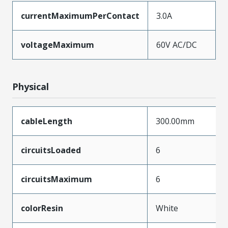
currentMaximumPerContact
3.0A
voltageMaximum
60V AC/DC
Physical
cableLength
300.00mm
circuitsLoaded
6
circuitsMaximum
6
colorResin
White