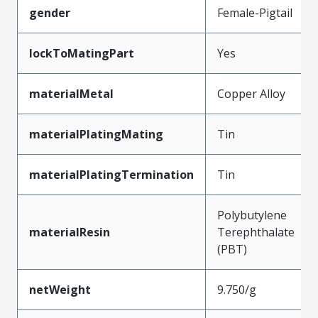
gender
Female-Pigtail
lockToMatingPart
Yes
materialMetal
Copper Alloy
materialPlatingMating
Tin
materialPlatingTermination
Tin
Polybutylene
materialResin
Terephthalate
(PBT)
netWeight
9.750/g