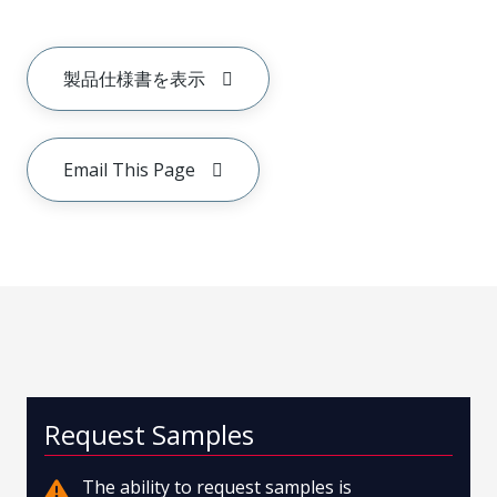
製品仕様書を表示
Email This Page
Request Samples
The ability to request samples is