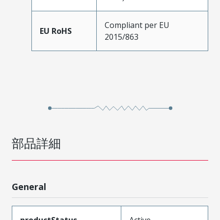
Compliant per EU
EU RoHS
2015/863
部品詳細
General
productStatus
Active