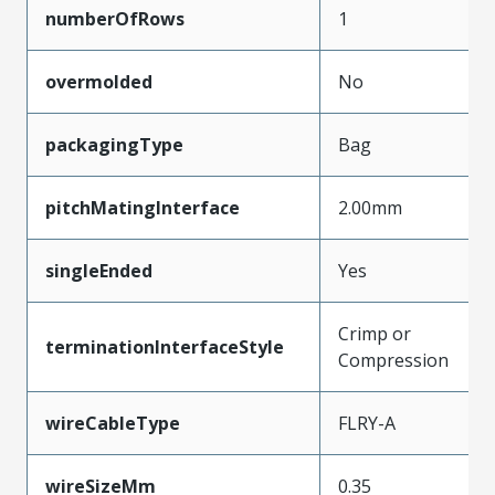
numberOfRows
1
overmolded
No
packagingType
Bag
pitchMatingInterface
2.00mm
singleEnded
Yes
Crimp or
terminationInterfaceStyle
Compression
wireCableType
FLRY-A
wireSizeMm
0.35