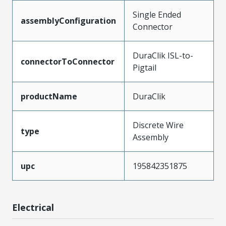
Single Ended
assemblyConfiguration
Connector
DuraClik ISL-to-
connectorToConnector
Pigtail
productName
DuraClik
Discrete Wire
type
Assembly
upc
195842351875
Electrical