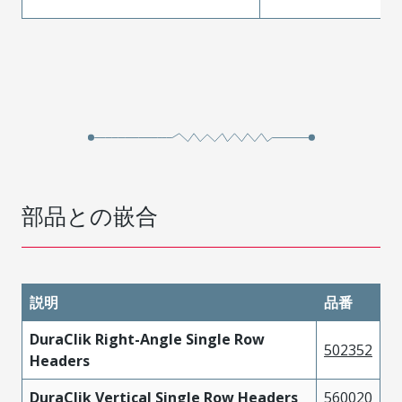
部品との嵌合
説明
品番
DuraClik Right-Angle Single Row
502352
Headers
DuraClik Vertical Single Row Headers
560020