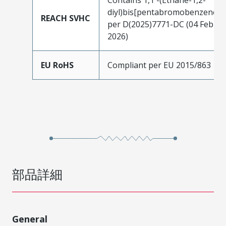
diyl)bis[pentabromobenzene]
REACH SVHC
per D(2025)7771-DC (04 Feb
2026)
EU RoHS
Compliant per EU 2015/863
部品詳細
General