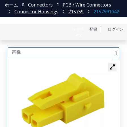
ホーム
Connectors
PCB / Wire Connectors
Connector Housings
215759
2157591042
English
登録
ログイン
中文
画像