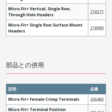
Micro-Fit+ Vertical, Single Row,
216571
Through Hole Headers
Micro-Fit+ Single Row Surface Mount
218989
Headers
部品との併用
説明
品番
Micro-Fit+ Female Crimp Terminals
206460
Micro-Fit+ Terminal Position