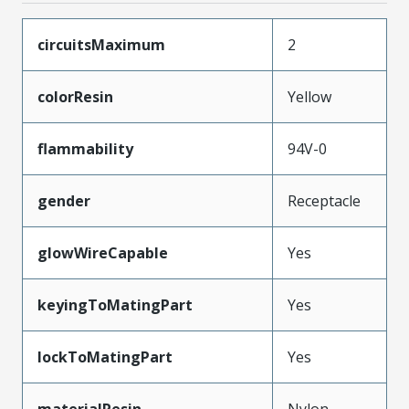
circuitsMaximum
2
colorResin
Yellow
flammability
94V-0
gender
Receptacle
glowWireCapable
Yes
keyingToMatingPart
Yes
lockToMatingPart
Yes
materialResin
Nylon