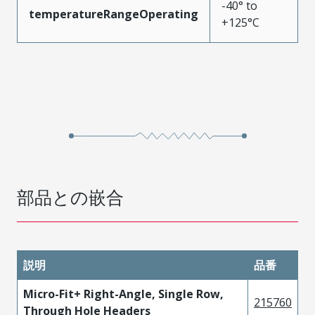
-40° to
temperatureRangeOperating
+125°C
部品との嵌合
説明
品番
Micro-Fit+ Right-Angle, Single Row,
215760
Through Hole Headers