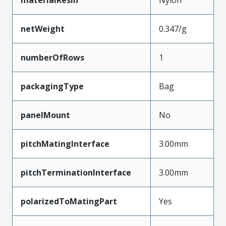
netWeight
0.347/g
numberOfRows
1
packagingType
Bag
panelMount
No
pitchMatingInterface
3.00mm
pitchTerminationInterface
3.00mm
polarizedToMatingPart
Yes