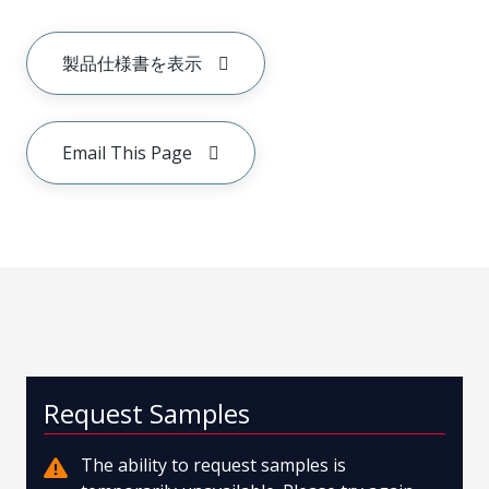
製品仕様書を表示
Email This Page
Request Samples
The ability to request samples is