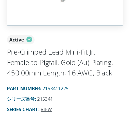
Active
Pre-Crimped Lead Mini-Fit Jr.
Female-to-Pigtail, Gold (Au) Plating,
450.00mm Length, 16 AWG, Black
PART NUMBER
:
2153411225
シリーズ番号
:
215341
SERIES CHART
:
VIEW