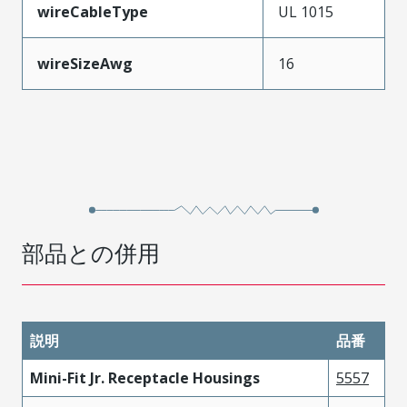
wireCableType
UL 1015
wireSizeAwg
16
部品との併用
説明
品番
Mini-Fit Jr. Receptacle Housings
5557