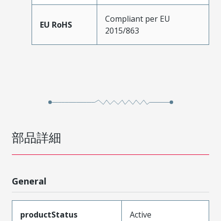
Compliant per EU
EU RoHS
2015/863
部品詳細
General
productStatus
Active