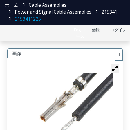
ホーム
Cable Assemblies
Power and Signal Cable Assemblies
215341
2153411225
English
登録
ログイン
中文
画像