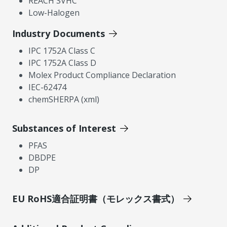
REACH SVHC
Low-Halogen
Industry Documents
IPC 1752A Class C
IPC 1752A Class D
Molex Product Compliance Declaration
IEC-62474
chemSHERPA (xml)
Substances of Interest
PFAS
DBDPE
DP
EU RoHS適合証明書（モレックス書式）