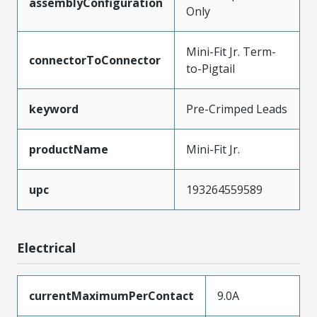
assemblyConfiguration
Only
Mini-Fit Jr. Term-
connectorToConnector
to-Pigtail
keyword
Pre-Crimped Leads
productName
Mini-Fit Jr.
upc
193264559589
Electrical
currentMaximumPerContact
9.0A