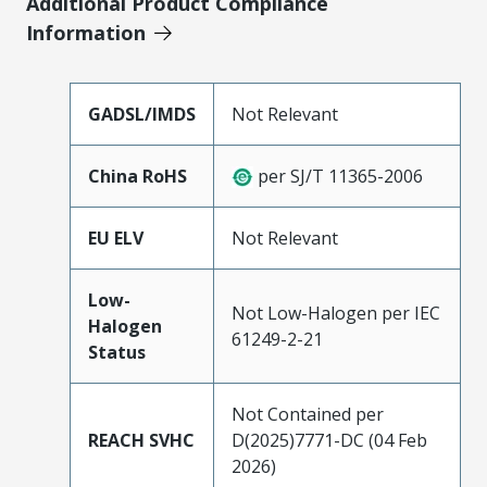
Additional Product Compliance
Information
GADSL/IMDS
Not Relevant
China RoHS
per SJ/T 11365-2006
EU ELV
Not Relevant
Low-
Not Low-Halogen per IEC
Halogen
61249-2-21
Status
Not Contained per
REACH SVHC
D(2025)7771-DC (04 Feb
2026)