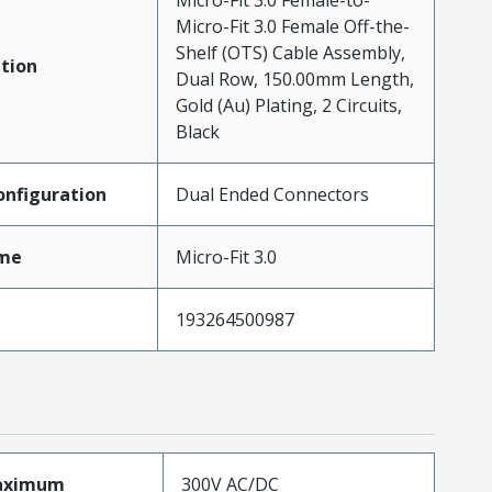
Micro-Fit 3.0 Female-to-
Micro-Fit 3.0 Female Off-the-
Shelf (OTS) Cable Assembly,
tion
Dual Row, 150.00mm Length,
Gold (Au) Plating, 2 Circuits,
Black
nfiguration
Dual Ended Connectors
me
Micro-Fit 3.0
193264500987
aximum
300V AC/DC