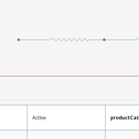
Active
productCa