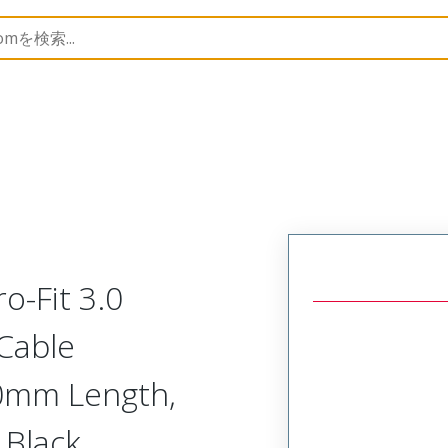
Assemblies
214755
2147552021
o-Fit 3.0
 Cable
00mm Length,
, Black