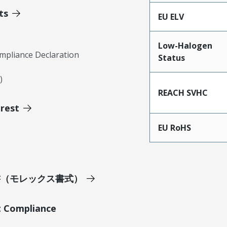
ts
EU ELV
Low-Halogen
mpliance Declaration
Status
)
REACH SVHC
erest
EU RoHS
明書（モレックス書式）
t Compliance