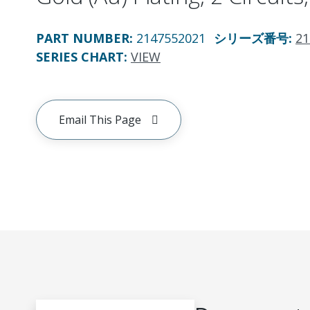
PART NUMBER
:
2147552021
シリーズ番号
:
21
SERIES CHART
:
VIEW
Email This Page