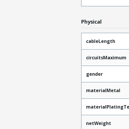
Physical
cableLength
circuitsMaximum
gender
materialMetal
materialPlatingT
netWeight