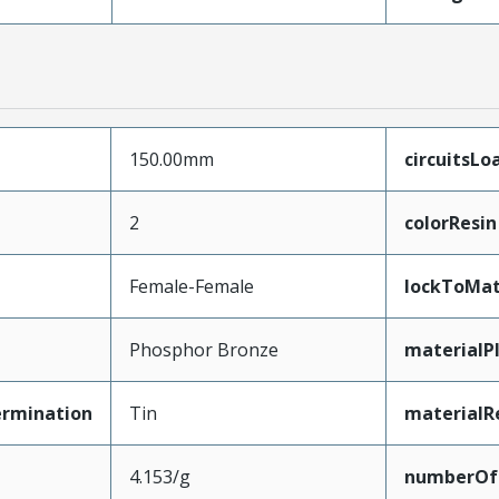
150.00mm
circuitsLo
2
colorResin
Female-Female
lockToMat
Phosphor Bronze
materialP
ermination
Tin
materialR
4.153/g
numberOf