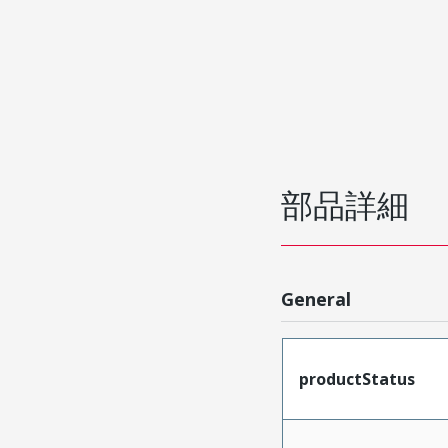
部品詳細
General
productStatus