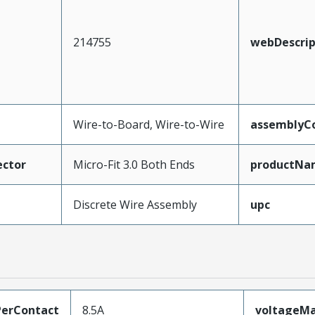
214755
webDescrip
Wire-to-Board, Wire-to-Wire
assemblyCo
ctor
Micro-Fit 3.0 Both Ends
productNa
Discrete Wire Assembly
upc
erContact
8.5A
voltageM