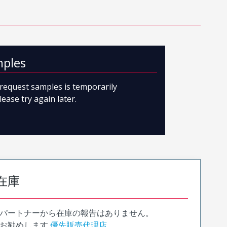
mples
o request samples is temporarily
lease try again later.
在庫
パートナーから在庫の報告はありません。
お勧めします
優先販売代理店