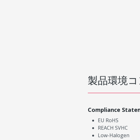
製品環境コ
Compliance State
EU RoHS
REACH SVHC
Low-Halogen