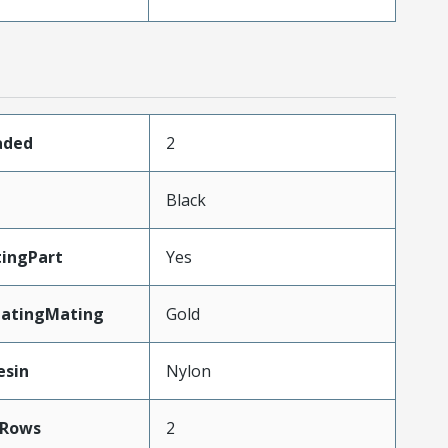
aded
2
Black
ingPart
Yes
latingMating
Gold
esin
Nylon
Rows
2