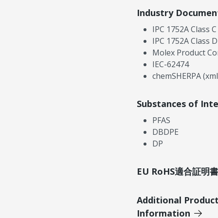
Industry Documen
IPC 1752A Class C
IPC 1752A Class D
Molex Product Co
IEC-62474
chemSHERPA (xml
Substances of Int
PFAS
DBDPE
DP
EU RoHS適合証
Additional Produc
Information