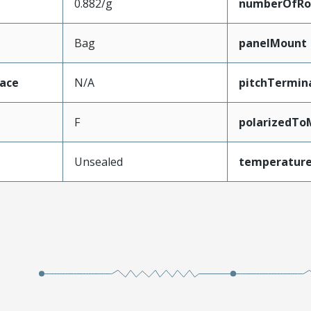
0.882/g
numberOfR
Bag
panelMount
face
N/A
pitchTermin
F
polarizedTo
Unsealed
temperatur