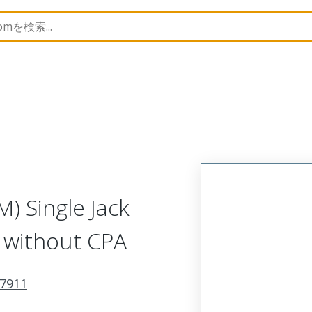
nnector Housings
207911
2079118145
) Single Jack
, without CPA
7911