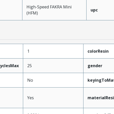
High-Speed FAKRA Mini
upc
(HFM)
1
colorResin
CyclesMax
25
gender
No
keyingToMat
Yes
materialRes