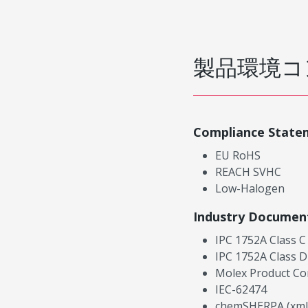
製品環境コ
Compliance State
EU RoHS
REACH SVHC
Low-Halogen
Industry Documen
IPC 1752A Class C
IPC 1752A Class D
Molex Product Co
IEC-62474
chemSHERPA (xml