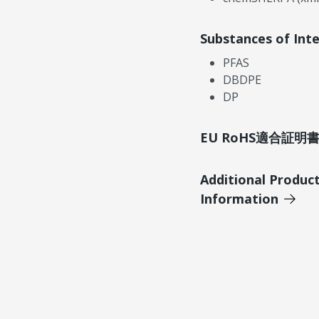
Substances of Int
PFAS
DBDPE
DP
EU RoHS適合証
Additional Produc
Information