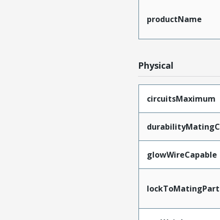
productName
Physical
circuitsMaximum
durabilityMating
glowWireCapable
lockToMatingPart