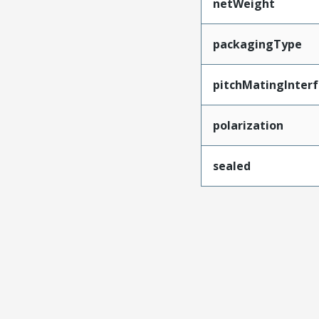
netWeight
packagingType
pitchMatingInter
polarization
sealed