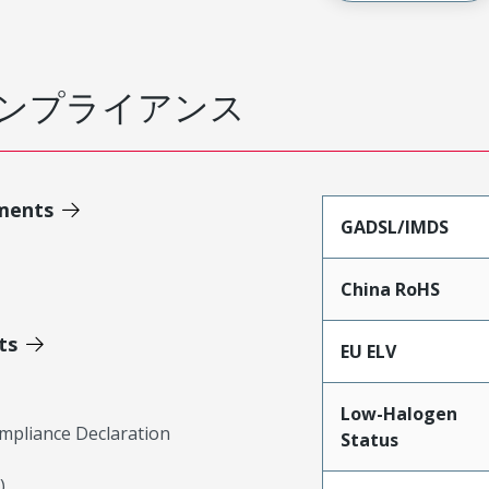
ンプライアンス
ments
GADSL/IMDS
China RoHS
ts
EU ELV
Low-Halogen
mpliance Declaration
Status
)