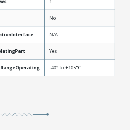
ows
1
No
ationInterface
N/A
MatingPart
Yes
eRangeOperating
-40° to +105°C