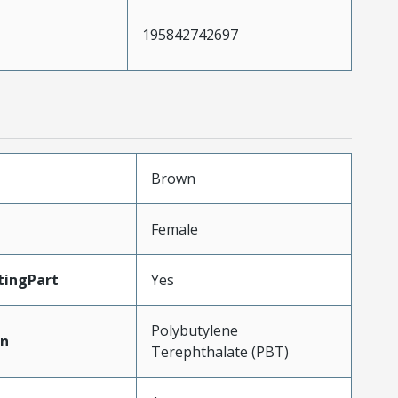
195842742697
Brown
Female
ingPart
Yes
Polybutylene
in
Terephthalate (PBT)