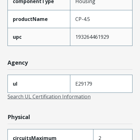
componentType
Housing
productName
CP-4.5
upc
193264461929
Agency
ul
E29179
Search UL Certification Information
Physical
circuitsMaximum
2