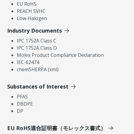
EU RoHS
REACH SVHC
Low-Halogen
Industry Documents
IPC 1752A Class C
IPC 1752A Class D
Molex Product Compliance Declaration
IEC-62474
chemSHERPA (xml)
Substances of Interest
PFAS
DBDPE
DP
EU RoHS適合証明書（モレックス書式）