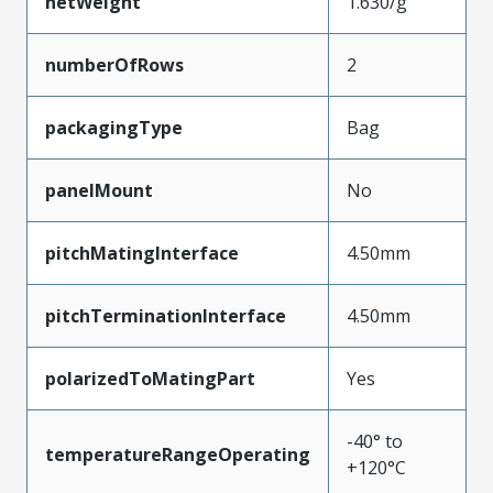
netWeight
1.630/g
numberOfRows
2
packagingType
Bag
panelMount
No
pitchMatingInterface
4.50mm
pitchTerminationInterface
4.50mm
polarizedToMatingPart
Yes
-40° to
temperatureRangeOperating
+120°C