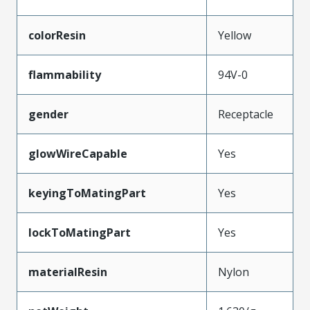
colorResin
Yellow
flammability
94V-0
gender
Receptacle
glowWireCapable
Yes
keyingToMatingPart
Yes
lockToMatingPart
Yes
materialResin
Nylon