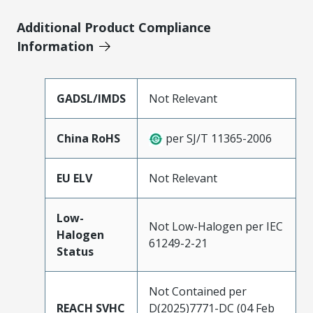
Additional Product Compliance
Information
GADSL/IMDS
Not Relevant
China RoHS
per SJ/T 11365-2006
EU ELV
Not Relevant
Low-
Not Low-Halogen per IEC
Halogen
61249-2-21
Status
Not Contained per
REACH SVHC
D(2025)7771-DC (04 Feb