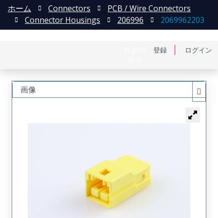
ホーム
Connectors
PCB / Wire Connectors
Connector Housings
206996
2069962203
English
登録
ログイン
中文
画像