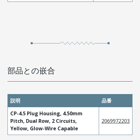
部品との嵌合
説明
品番
CP-4.5 Plug Housing, 4.50mm
Pitch, Dual Row, 2 Circuits,
2069972203
Yellow, Glow-Wire Capable