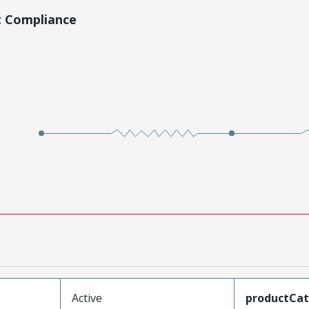
t Compliance
Active
productCa