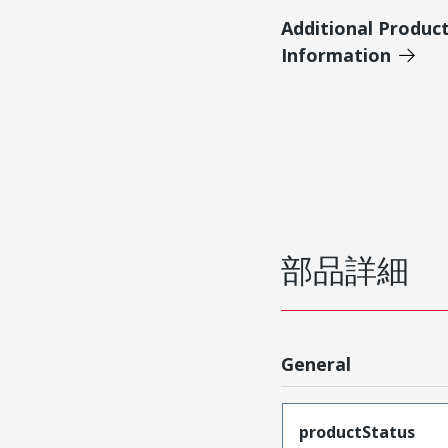
Additional Produc
Information
部品詳細
General
productStatus