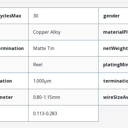
CyclesMax
30
gender
Copper Alloy
materialP
ermination
Matte Tin
netWeight
Reel
platingMi
ation
1.000µm
terminatio
ameter
0.80-1.15mm
wireSizeA
0.113-0.283