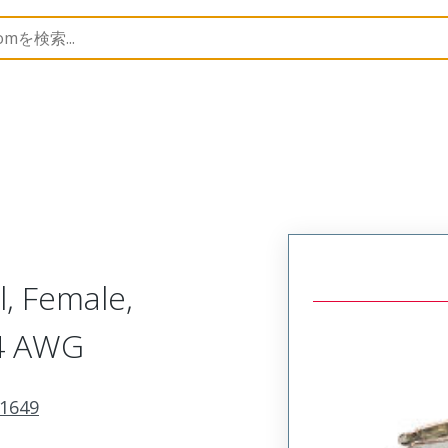
imp Terminals
201649
2016495000
, Female,
24 AWG
1649