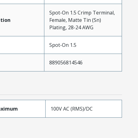
Spot-On 1.5 Crimp Terminal,
tion
Female, Matte Tin (Sn)
Plating, 28-24 AWG
Spot-On 1.5
889056814546
aximum
100V AC (RMS)/DC