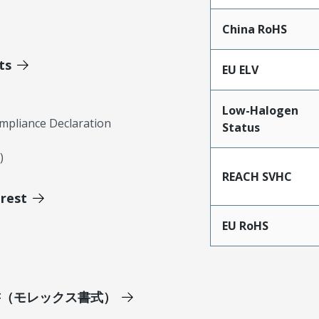
China RoHS
ts
EU ELV
Low-Halogen
mpliance Declaration
Status
)
REACH SVHC
erest
EU RoHS
明書（モレックス書式）