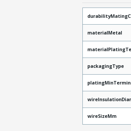
durabilityMating
materialMetal
materialPlatingT
packagingType
platingMinTermin
wireInsulationDi
wireSizeMm