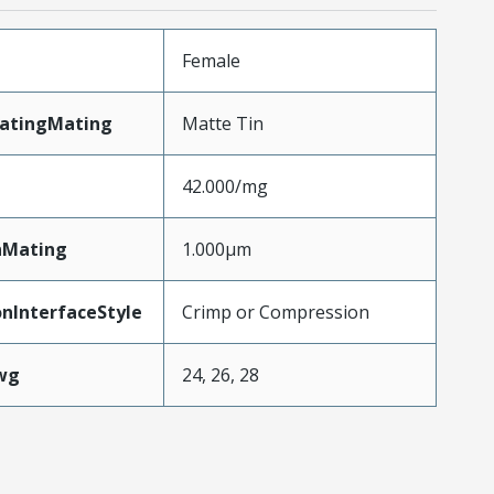
Female
latingMating
Matte Tin
42.000/mg
nMating
1.000µm
nInterfaceStyle
Crimp or Compression
wg
24, 26, 28