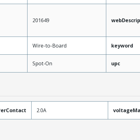
201649
webDescrip
Wire-to-Board
keyword
Spot-On
upc
erContact
2.0A
voltageM