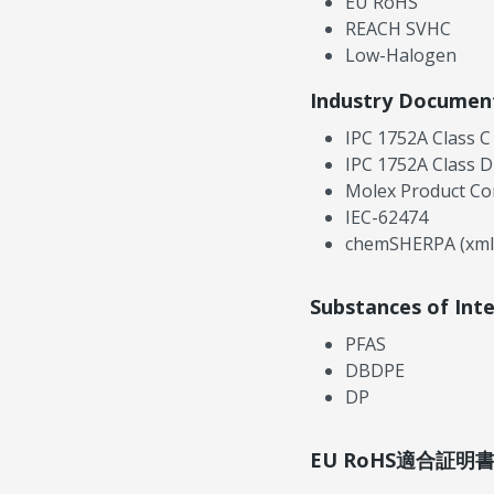
EU RoHS
REACH SVHC
Low-Halogen
Industry Documen
IPC 1752A Class C
IPC 1752A Class D
Molex Product Co
IEC-62474
chemSHERPA (xml
Substances of Int
PFAS
DBDPE
DP
EU RoHS適合証