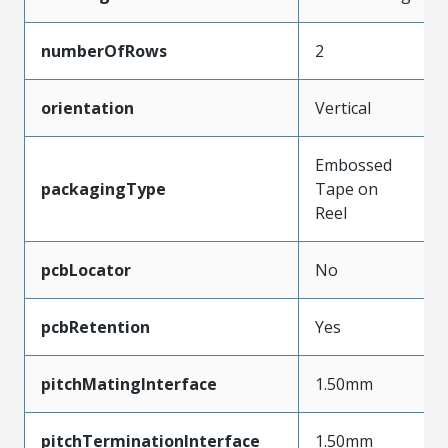
numberOfRows
2
orientation
Vertical
Embossed
packagingType
Tape on
Reel
pcbLocator
No
pcbRetention
Yes
pitchMatingInterface
1.50mm
pitchTerminationInterface
1.50mm