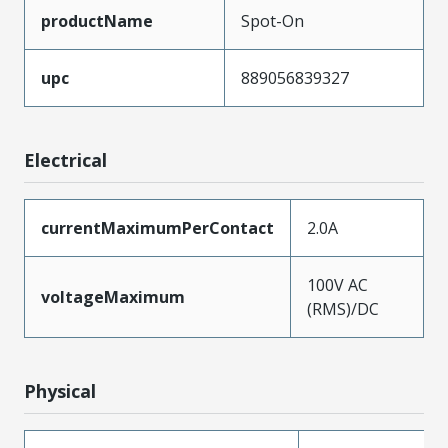
productName
Spot-On
upc
889056839327
Electrical
currentMaximumPerContact
2.0A
100V AC
voltageMaximum
(RMS)/DC
Physical