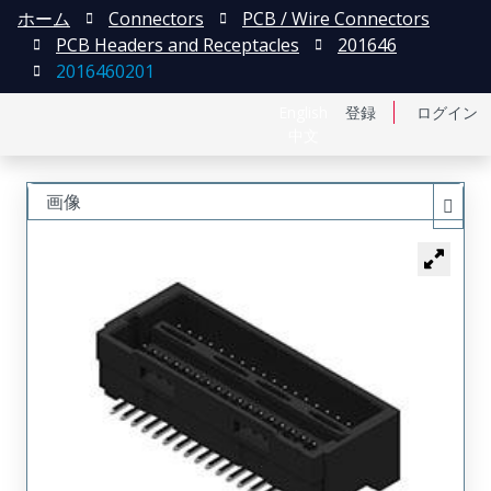
ホーム
Connectors
PCB / Wire Connectors
PCB Headers and Receptacles
201646
2016460201
English
登録
ログイン
中文
画像