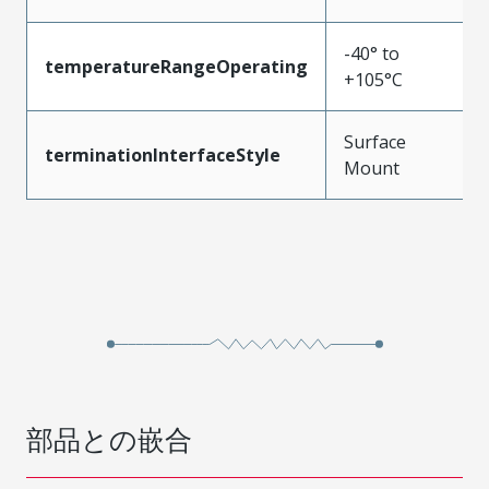
-40° to
temperatureRangeOperating
+105°C
Surface
terminationInterfaceStyle
Mount
部品との嵌合