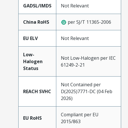
GADSL/IMDS
Not Relevant
China RoHS
per SJ/T 11365-2006
EU ELV
Not Relevant
Low-
Not Low-Halogen per IEC
Halogen
61249-2-21
Status
Not Contained per
REACH SVHC
D(2025)7771-DC (04 Feb
2026)
Compliant per EU
EU RoHS
2015/863