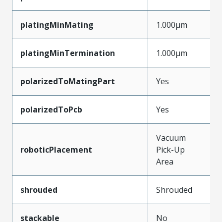
platingMinMating
1.000µm
platingMinTermination
1.000µm
polarizedToMatingPart
Yes
polarizedToPcb
Yes
Vacuum
roboticPlacement
Pick-Up
Area
shrouded
Shrouded
stackable
No