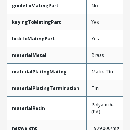
guideToMatingPart
No
keyingToMatingPart
Yes
lockToMatingPart
Yes
materialMetal
Brass
materialPlatingMating
Matte Tin
materialPlatingTermination
Tin
Polyamide
materialResin
(PA)
netWeight
1979.000/mg