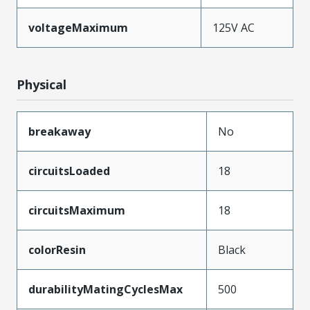
voltageMaximum
125V AC
Physical
breakaway
No
circuitsLoaded
18
circuitsMaximum
18
colorResin
Black
durabilityMatingCyclesMax
500