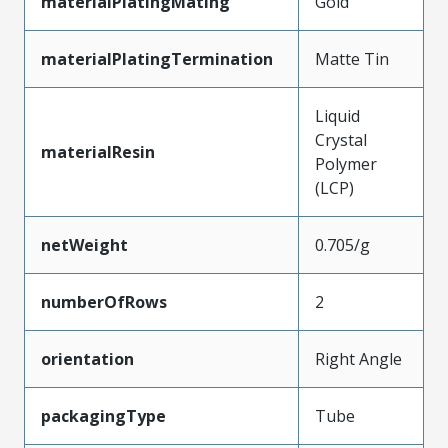
materialPlatingMating
Gold
materialPlatingTermination
Matte Tin
Liquid
Crystal
materialResin
Polymer
(LCP)
netWeight
0.705/g
numberOfRows
2
orientation
Right Angle
packagingType
Tube