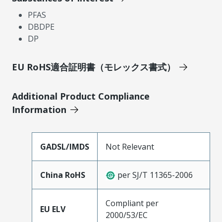
PFAS
DBDPE
DP
EU RoHS適合証明書（モレックス書式）
Additional Product Compliance
Information
GADSL/IMDS
Not Relevant
China RoHS
per SJ/T 11365-2006
Compliant per
EU ELV
2000/53/EC