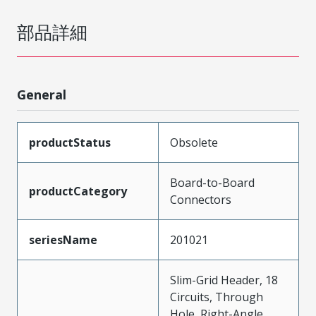
部品詳細
General
productStatus
Obsolete
Board-to-Board
productCategory
Connectors
seriesName
201021
Slim-Grid Header, 18
Circuits, Through
Hole, Right-Angle,