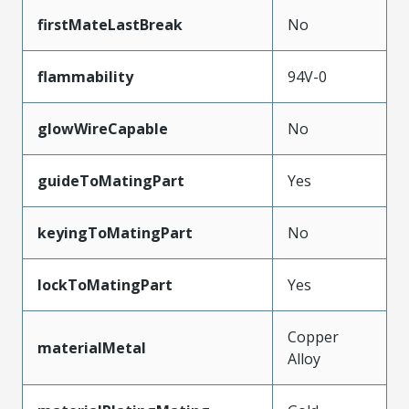
firstMateLastBreak
No
flammability
94V-0
glowWireCapable
No
guideToMatingPart
Yes
keyingToMatingPart
No
lockToMatingPart
Yes
Copper
materialMetal
Alloy