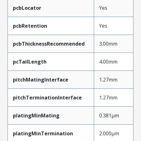
pcbLocator
Yes
pcbRetention
Yes
pcbThicknessRecommended
3.00mm
pcTailLength
4.00mm
pitchMatingInterface
1.27mm
pitchTerminationInterface
1.27mm
platingMinMating
0.381µm
platingMinTermination
2.000µm