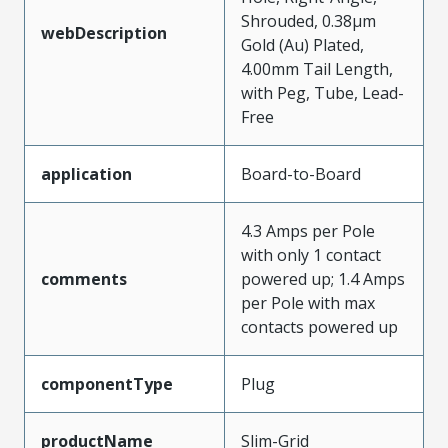
Shrouded, 0.38µm
webDescription
Gold (Au) Plated,
4.00mm Tail Length,
with Peg, Tube, Lead-
Free
application
Board-to-Board
4.3 Amps per Pole
with only 1 contact
comments
powered up; 1.4 Amps
per Pole with max
contacts powered up
componentType
Plug
productName
Slim-Grid