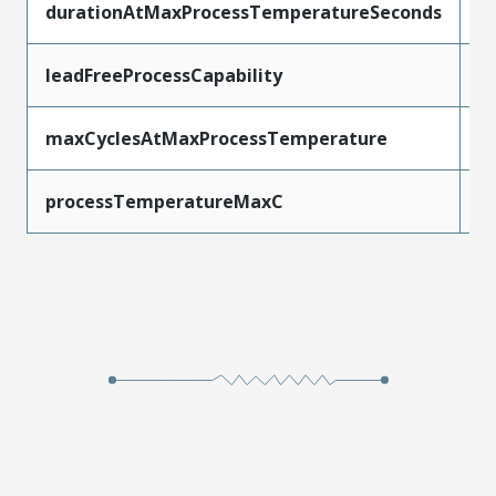
durationAtMaxProcessTemperatureSeconds
1
leadFreeProcessCapability
W
maxCyclesAtMaxProcessTemperature
1
processTemperatureMaxC
2