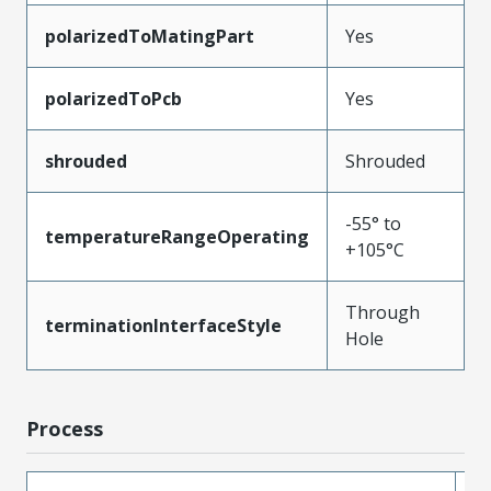
polarizedToMatingPart
Yes
polarizedToPcb
Yes
shrouded
Shrouded
-55° to
temperatureRangeOperating
+105°C
Through
terminationInterfaceStyle
Hole
Process