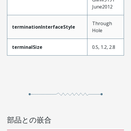
June2012
Through
terminationInterfaceStyle
Hole
terminalSize
0.5, 1.2, 2.8
部品との嵌合