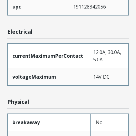
upc
191128342056
Electrical
12.0A, 30.0A,
currentMaximumPerContact
5.0A
voltageMaximum
14V DC
Physical
breakaway
No