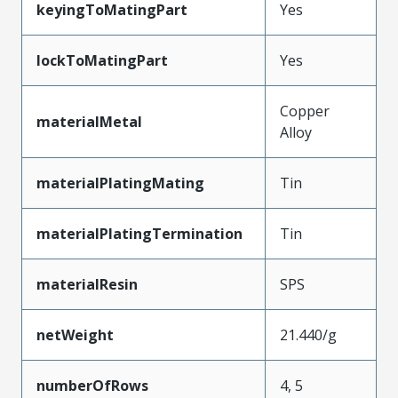
keyingToMatingPart
Yes
lockToMatingPart
Yes
Copper
materialMetal
Alloy
materialPlatingMating
Tin
materialPlatingTermination
Tin
materialResin
SPS
netWeight
21.440/g
numberOfRows
4, 5