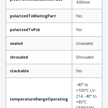
4.00mm
polarizedToMatingPart
Yes
polarizedToPcb
Yes
sealed
Unsealed
shrouded
Shrouded
stackable
Yes
-40° to
+105°C LV-
214, -40° to
temperatureRangeOperating
+85°C
GMW3191