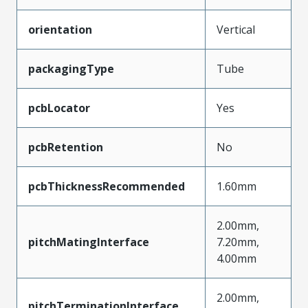
orientation
Vertical
packagingType
Tube
pcbLocator
Yes
pcbRetention
No
pcbThicknessRecommended
1.60mm
2.00mm,
pitchMatingInterface
7.20mm,
4.00mm
2.00mm,
pitchTerminationInterface