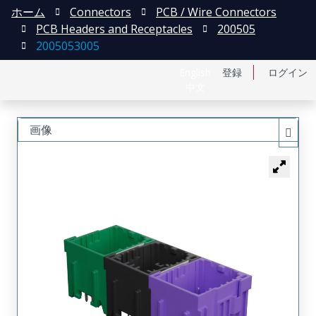
ホーム
Connectors
PCB / Wire Connectors
PCB Headers and Receptacles
200505
2005053005
English
登録
ログイン
中文
画像