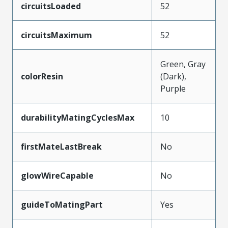
circuitsLoaded
52
circuitsMaximum
52
Green, Gray
colorResin
(Dark),
Purple
durabilityMatingCyclesMax
10
firstMateLastBreak
No
glowWireCapable
No
guideToMatingPart
Yes