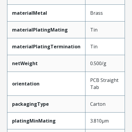
materialMetal
Brass
materialPlatingMating
Tin
materialPlatingTermination
Tin
netWeight
0.500/g
PCB Straight
orientation
Tab
packagingType
Carton
platingMinMating
3.810µm