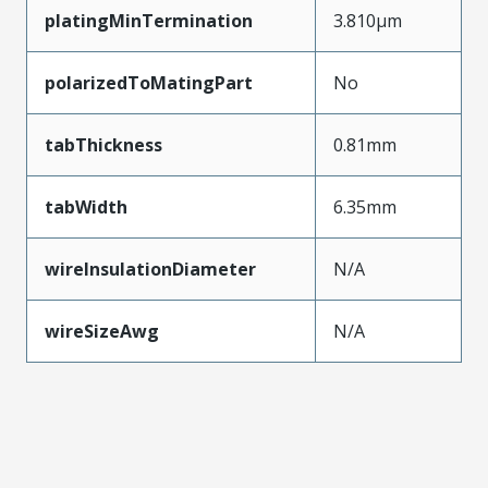
platingMinTermination
3.810µm
polarizedToMatingPart
No
tabThickness
0.81mm
tabWidth
6.35mm
wireInsulationDiameter
N/A
wireSizeAwg
N/A