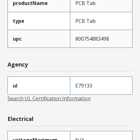
productName
PCB Tab
type
PCB Tab
upc
800754883498
Agency
ul
E79133
Search UL Certification Information
Electrical
voltageMaximum
N/A