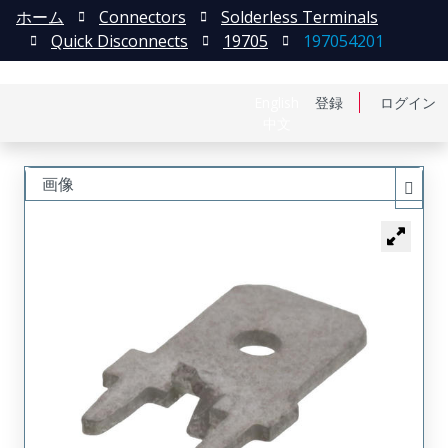
ホーム
Connectors
Solderless Terminals
Quick Disconnects
19705
197054201
English
登録
ログイン
中文
画像