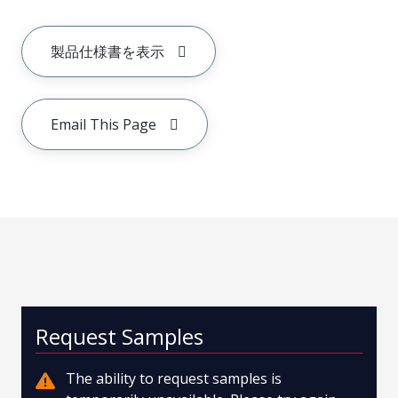
製品仕様書を表示
Email This Page
Request Samples
The ability to request samples is