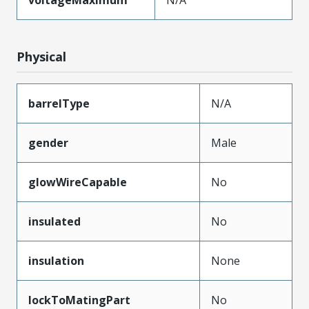
Physical
barrelType
N/A
gender
Male
glowWireCapable
No
insulated
No
insulation
None
lockToMatingPart
No