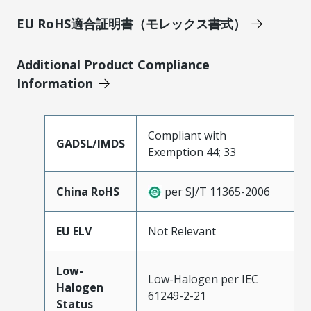
EU RoHS適合証明書（モレックス書式）
Additional Product Compliance
Information
Compliant with
GADSL/IMDS
Exemption 44; 33
China RoHS
per SJ/T 11365-2006
EU ELV
Not Relevant
Low-
Low-Halogen per IEC
Halogen
61249-2-21
Status