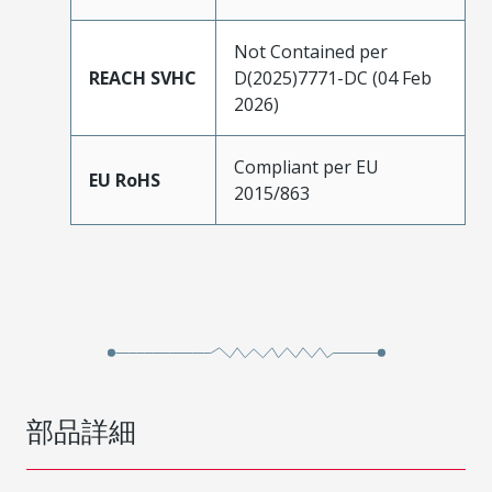
Not Contained per
REACH SVHC
D(2025)7771-DC (04 Feb
2026)
Compliant per EU
EU RoHS
2015/863
部品詳細