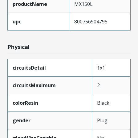
productName
MX150L
upc
800756904795
Physical
circuitsDetail
1x1
circuitsMaximum
2
colorResin
Black
gender
Plug
glowWireCapable
No