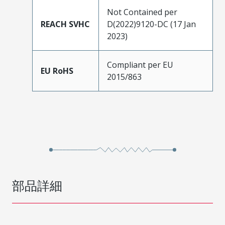
Not Contained per
REACH SVHC
D(2022)9120-DC (17 Jan
2023)
Compliant per EU
EU RoHS
2015/863
部品詳細