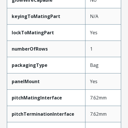
keyingToMatingPart
N/A
lockToMatingPart
Yes
numberOfRows
1
packagingType
Bag
panelMount
Yes
pitchMatingInterface
7.62mm
pitchTerminationInterface
7.62mm