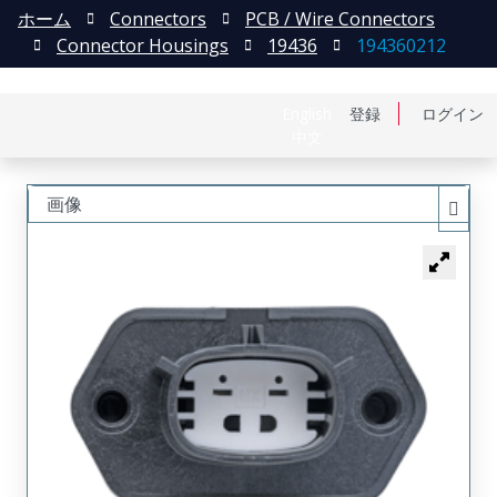
ホーム
Connectors
PCB / Wire Connectors
Connector Housings
19436
194360212
English
登録
ログイン
中文
画像