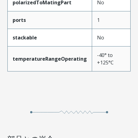
polarizedToMatingPart
No
ports
1
stackable
No
-40° to
temperatureRangeOperating
+125°C