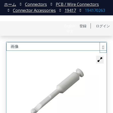
ホーム
Connectors
PCB / Wire Connectors
Connector Accessories
19417
194170263
English
登録
ログイン
中文
画像