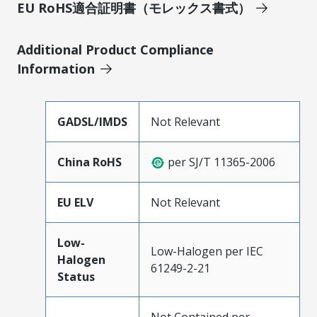
EU RoHS適合証明書（モレックス書式）
Additional Product Compliance
Information
GADSL/IMDS
Not Relevant
China RoHS
per SJ/T 11365-2006
EU ELV
Not Relevant
Low-
Low-Halogen per IEC
Halogen
61249-2-21
Status
Not Contained per