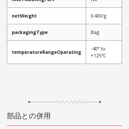
netWeight
0.400/g
packagingType
Bag
-40° to
temperatureRangeOperating
+125°C
部品との併用