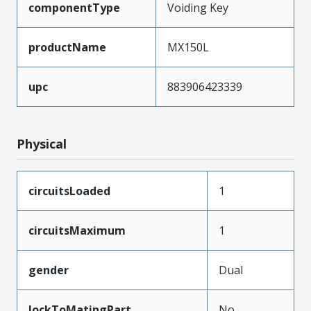
componentType
Voiding Key
productName
MX150L
upc
883906423339
Physical
circuitsLoaded
1
circuitsMaximum
1
gender
Dual
lockToMatingPart
No