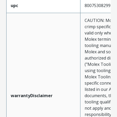
upc
800753082991
CAUTION: Molex
crimp specificat
valid only when 
Molex terminals
tooling manufac
Molex and sold 
authorized distr
("Molex Tooling
using tooling ot
Molex Tooling w
specific connect
listed in our ATS
warrantyDisclaimer
documents, the
tooling qualifica
not apply and t
responsibility for