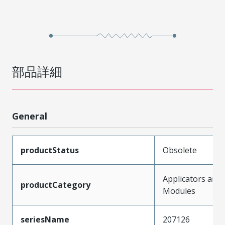
部品詳細
General
productStatus
Obsolete
Applicators and
productCategory
Modules
seriesName
207126