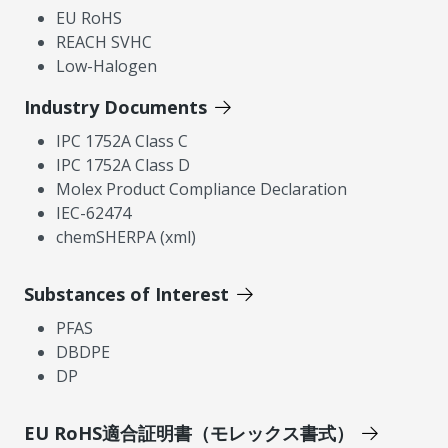
EU RoHS
REACH SVHC
Low-Halogen
Industry Documents
IPC 1752A Class C
IPC 1752A Class D
Molex Product Compliance Declaration
IEC-62474
chemSHERPA (xml)
Substances of Interest
PFAS
DBDPE
DP
EU RoHS適合証明書（モレックス書式）