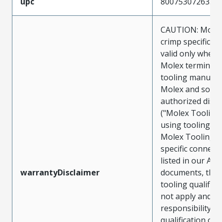
upc
800753072633
CAUTION: Molex
crimp specificat
valid only when 
Molex terminals
tooling manufac
Molex and sold 
authorized distr
("Molex Tooling
using tooling ot
Molex Tooling w
specific connect
listed in our ATS
warrantyDisclaimer
documents, the
tooling qualifica
not apply and t
responsibility for
qualification of 