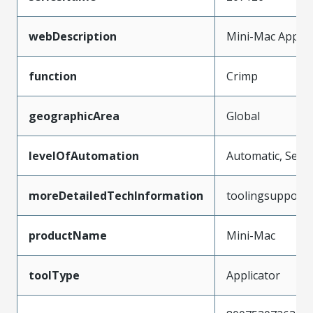
webDescription
Mini-Mac Applic
function
Crimp
geographicArea
Global
levelOfAutomation
Automatic, Semi
moreDetailedTechInformation
toolingsupport
productName
Mini-Mac
toolType
Applicator