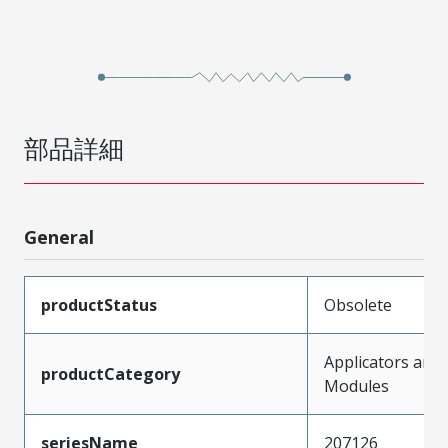
部品詳細
General
productStatus
Obsolete
Applicators and
productCategory
Modules
seriesName
207126