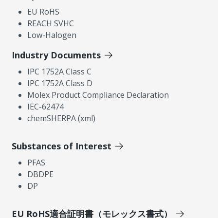
EU RoHS
REACH SVHC
Low-Halogen
Industry Documents
IPC 1752A Class C
IPC 1752A Class D
Molex Product Compliance Declaration
IEC-62474
chemSHERPA (xml)
Substances of Interest
PFAS
DBDPE
DP
EU RoHS適合証明書（モレックス書式）