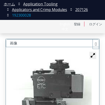
ホーム
Application Tooling
Applicators and Crimp Modules
207126
192300028
English
登録
ログイン
中文
画像